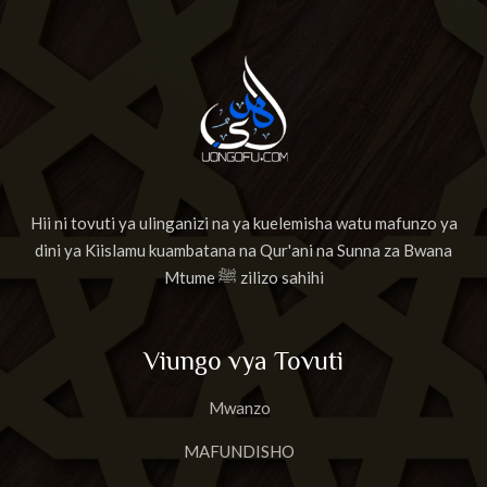
Hii ni tovuti ya ulinganizi na ya kuelemisha watu mafunzo ya
dini ya Kiislamu kuambatana na Qur'ani na Sunna za Bwana
Mtume ﷺ zilizo sahihi
Viungo vya Tovuti
Mwanzo
MAFUNDISHO