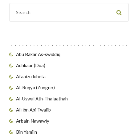
Migawanyo
Abu Bakar As-swiddiq
Adhkaar (Dua)
Afaaizu luheta
Al-Ruqya (Zunguo)
Al-Uswul Ath-Thalaathah
Ali ibn Abi Twalib
Arbain Nawawiy
Bin Yamiin