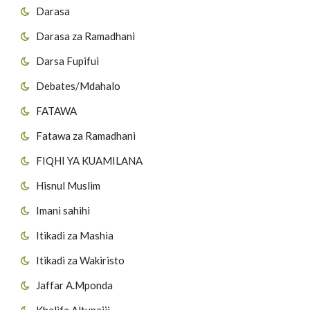
Darasa
Darasa za Ramadhani
Darsa Fupifui
Debates/Mdahalo
FATAWA
Fatawa za Ramadhani
FIQHI YA KUAMILANA
Hisnul Muslim
Imani sahihi
Itikadi za Mashia
Itikadi za Wakiristo
Jaffar A.Mponda
Khalifa Altunaiji