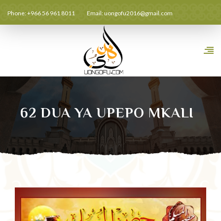
Phone: +966 56 961 8011
Email:
uongofu2016@gmail.com
62 DUA YA UPEPO MKALI