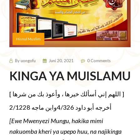
Hisnul Muslim
By
uongofu
Juni 20, 2021
0 Comments
KINGA YA MUISLAMU
[ اللهم إني أسألك خيرها ، وأعوذ بك من شرها ]
أخرجه أبو داود 4/326وابن ماجه 2/1228
[Ewe Mwenyezi Mungu, hakika mimi
nakuomba kheri ya upepo huu, na najikinga