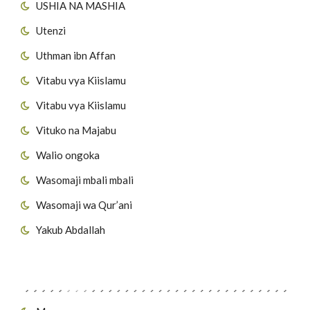
USHIA NA MASHIA
Utenzi
Uthman ibn Affan
Vitabu vya Kiislamu
Vitabu vya Kiislamu
Vituko na Majabu
Walio ongoka
Wasomaji mbali mbali
Wasomaji wa Qur’ani
Yakub Abdallah
Viungo vya Tovuti