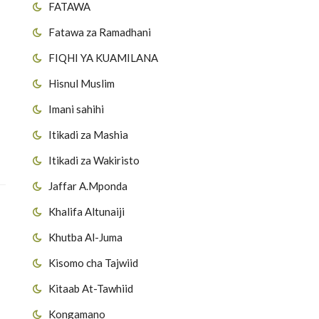
FATAWA
Fatawa za Ramadhani
FIQHI YA KUAMILANA
Hisnul Muslim
Imani sahihi
Itikadi za Mashia
Itikadi za Wakiristo
Jaffar A.Mponda
Khalifa Altunaiji
Khutba Al-Juma
Kisomo cha Tajwiid
Kitaab At-Tawhiid
Kongamano