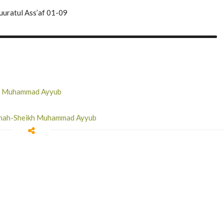
uuratul Ass’af 01-09
ikh Muhammad Ayyub
h’inah-Sheikh Muhammad Ayyub