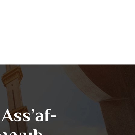
 Ass’af-
Ayyub