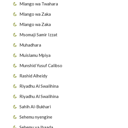
Mlango wa Twahara
Mlango wa Zaka
Mlango wa Zaka
Msomaji Samir Izzat
Muhadhara
Muislamu Mpiya
Munshid Yusuf Calibso
Rashid Alheidy
Riyadhu Al Swalihina
Riyadhu Al Swalihina
Sahih Al-Bukhari
Sehemu nyengine
Sehemu ya Ibaada