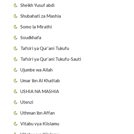
Sheikh Yusuf abdi
Shubahati za Mashia
Somo la Mirathi
Soudkhafa
Tafsiri ya Qur’ani Tukufu
Tafsiri ya Qur’ani Tukufu-Sauti
Ujumbe wa Allah
Umar ibn Al Khattab
USHIA NA MASHIA
Utenzi
Uthman ibn Affan
Vitabu vya Kiislamu