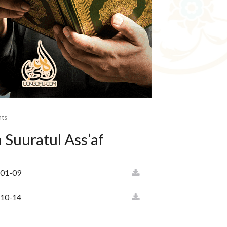
ts
a Suuratul Ass’af
f 01-09
f 10-14