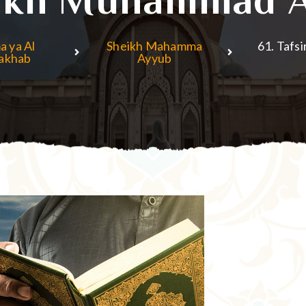
a ya Al
Sheikh Mahamma
61. Tafs
akhab
Ayyub