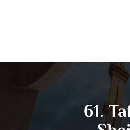
61. Ta
She