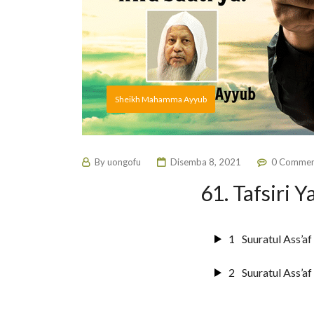
Sheikh Mahamma Ayyub
By
uongofu
Disemba 8, 2021
0 Commen
61. Tafsiri Y
1
Suuratul Ass’a
2
Suuratul Ass’a