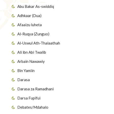
Abu Bakar As-swiddiq
Adhkaar (Dua)
Afaaizu luheta
Al-Ruqya (Zunguo)
Al-Uswul Ath-Thalaathah
Ali ibn Abi Twalib
Arbain Nawawiy
Bin Yamiin
Darasa
Darasa za Ramadhani
Darsa Fupifui
Debates/Mdahalo