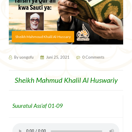
Sheikh Mahmoud Khalil Al-Hussary
By
uongofu
Juni 25, 2021
0 Comments
Sheikh Mahmud Khalil Al Huswariy
Suuratul Ass’af 01-09