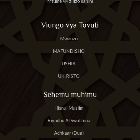
Mtume ﷺ zilizo sahihi
Viungo vya Tovuti
Mwanzo
MAFUNDISHO
USHIA
UKIRISTO
Sehemu muhimu
Hisnul Muslim
Riyadhu Al Swalihina
Adhkaar (Dua)