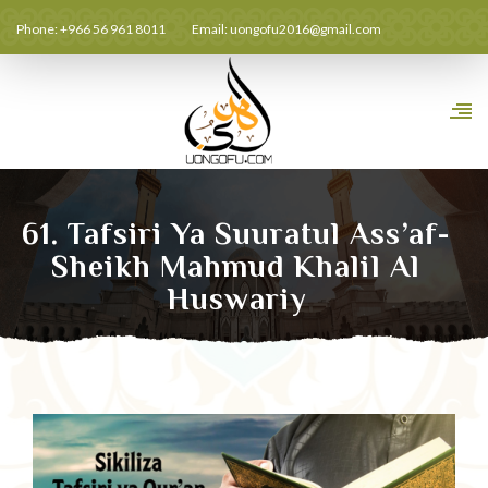
Phone: +966 56 961 8011
Email:
uongofu2016@gmail.com
61. Tafsiri Ya Suuratul Ass’af-
Sheikh Mahmud Khalil Al
Huswariy