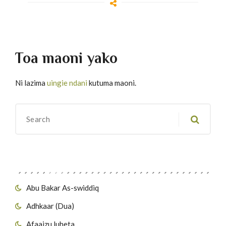
Toa maoni yako
Ni lazima
uingie ndani
kutuma maoni.
Migawanyo
Abu Bakar As-swiddiq
Adhkaar (Dua)
Afaaizu luheta