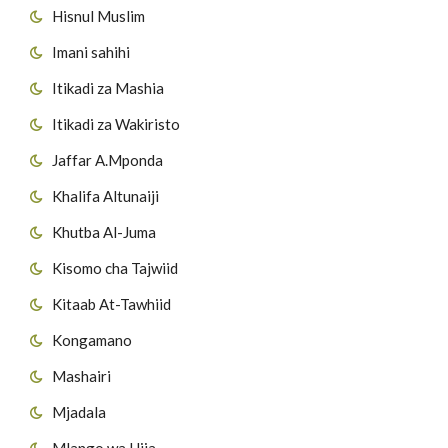
Hisnul Muslim
Imani sahihi
Itikadi za Mashia
Itikadi za Wakiristo
Jaffar A.Mponda
Khalifa Altunaiji
Khutba Al-Juma
Kisomo cha Tajwiid
Kitaab At-Tawhiid
Kongamano
Mashairi
Mjadala
Mlango wa Hija