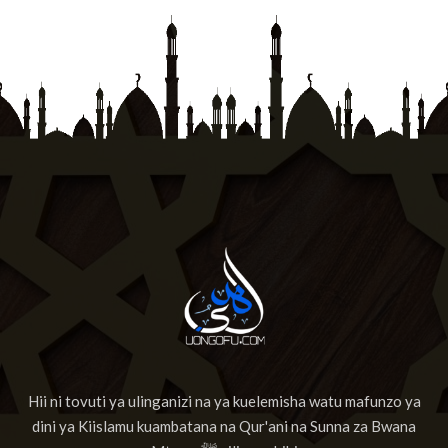
Hii ni tovuti ya ulinganizi na ya kuelemisha watu mafunzo ya
dini ya Kiislamu kuambatana na Qur'ani na Sunna za Bwana