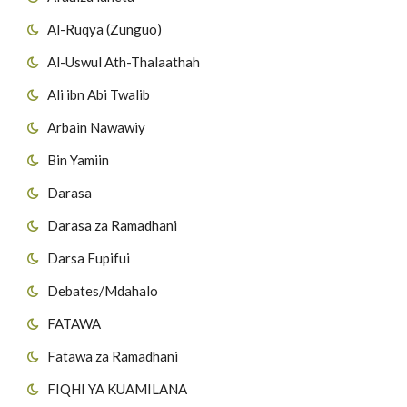
Al-Ruqya (Zunguo)
Al-Uswul Ath-Thalaathah
Ali ibn Abi Twalib
Arbain Nawawiy
Bin Yamiin
Darasa
Darasa za Ramadhani
Darsa Fupifui
Debates/Mdahalo
FATAWA
Fatawa za Ramadhani
FIQHI YA KUAMILANA