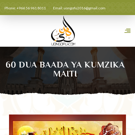
Phone: +966 56 961 8011
Email:
uongofu2016@gmail.com
60 DUA BAADA YA KUMZIKA
MAITI