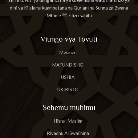
Hii ni tovuti ya ulinganizi na ya kuelemisha watu mafunzo ya
dini ya Kiislamu kuambatana na Qur'ani na Sunna za Bwana
Mtume ﷺ zilizo sahihi
Viungo vya Tovuti
Mwanzo
MAFUNDISHO
USHIA
UKIRISTO
Sehemu muhimu
Hisnul Muslim
Riyadhu Al Swalihina