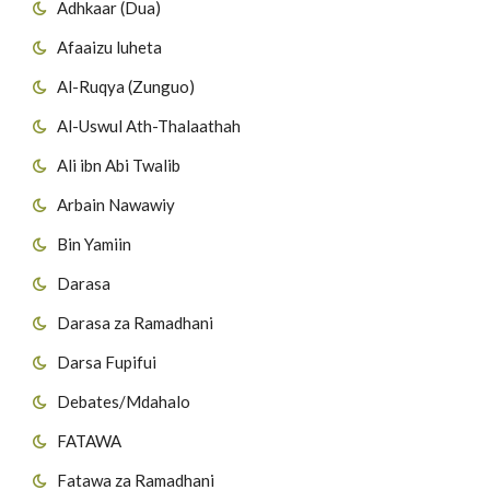
Adhkaar (Dua)
Afaaizu luheta
Al-Ruqya (Zunguo)
Al-Uswul Ath-Thalaathah
Ali ibn Abi Twalib
Arbain Nawawiy
Bin Yamiin
Darasa
Darasa za Ramadhani
Darsa Fupifui
Debates/Mdahalo
FATAWA
Fatawa za Ramadhani