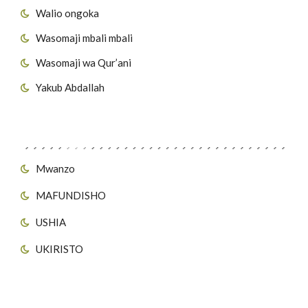
Walio ongoka
Wasomaji mbali mbali
Wasomaji wa Qur’ani
Yakub Abdallah
Viungo vya Tovuti
Mwanzo
MAFUNDISHO
USHIA
UKIRISTO