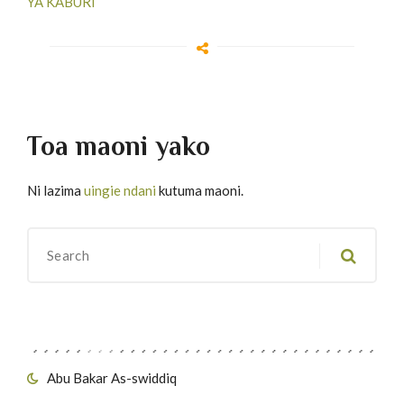
YA KABURI
Toa maoni yako
Ni lazima
uingie ndani
kutuma maoni.
Migawanyo
Abu Bakar As-swiddiq