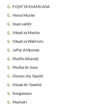
FIQHI YA KUAMILANA
Hisnul Muslim
Imani sahihi
Itikadi za Mashia
Itikadi za Wakiristo
Jaffar A.Mponda
Khalifa Altunaiji
Khutba Al-Juma
Kisomo cha Tajwiid
Kitaab At-Tawhiid
Kongamano
Mashairi