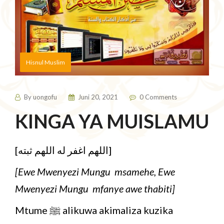
Hisnul Muslim
By
uongofu
Juni 20, 2021
0 Comments
KINGA YA MUISLAMU
[اللهم اغفر له اللهم ثبته]
[Ewe Mwenyezi Mungu msamehe, Ewe
Mwenyezi Mungu mfanye awe thabiti]
Mtume ﷺ alikuwa akimaliza kuzika