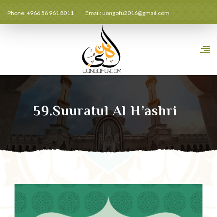
Phone: +966 56 961 8011
Email:
uongofu2016@gmail.com
59.Suuratul Al H’ashri