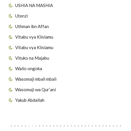
USHIA NA MASHIA
Utenzi
Uthman ibn Affan
Vitabu vya Kiislamu
Vitabu vya Kiislamu
Vituko na Majabu
Walio ongoka
Wasomaji mbali mbali
Wasomaji wa Qur’ani
Yakub Abdallah
Viungo vya Tovuti