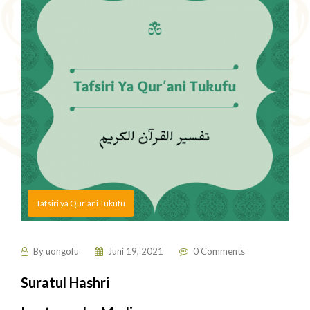
Tafsiri ya Qur’ani Tukufu
By
uongofu
Juni 19, 2021
0 Comments
Suratul Hashri