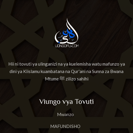
Hii ni tovuti ya ulinganizi na ya kuelemisha watu mafunzo ya
dini ya Kiislamu kuambatana na Qur'ani na Sunna za Bwana
Mtume ﷺ zilizo sahihi
Viungo vya Tovuti
Mwanzo
MAFUNDISHO