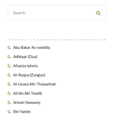
Migawanyo
Abu Bakar As-swiddiq
Adhkaar (Dua)
Afaaizu luheta
Al-Ruqya (Zunguo)
Al-Uswul Ath-Thalaathah
Ali ibn Abi Twalib
Arbain Nawawiy
Bin Yamiin