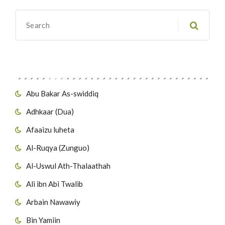
Migawanyo
Abu Bakar As-swiddiq
Adhkaar (Dua)
Afaaizu luheta
Al-Ruqya (Zunguo)
Al-Uswul Ath-Thalaathah
Ali ibn Abi Twalib
Arbain Nawawiy
Bin Yamiin