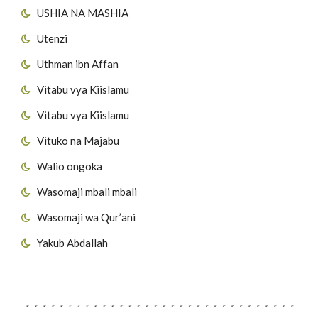
USHIA NA MASHIA
Utenzi
Uthman ibn Affan
Vitabu vya Kiislamu
Vitabu vya Kiislamu
Vituko na Majabu
Walio ongoka
Wasomaji mbali mbali
Wasomaji wa Qur’ani
Yakub Abdallah
Viungo vya Tovuti