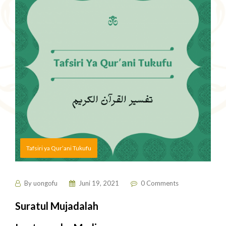
Tafsiri ya Qur’ani Tukufu
By
uongofu
Juni 19, 2021
0 Comments
Suratul Mujadalah