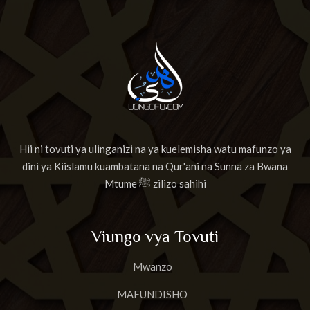
Hii ni tovuti ya ulinganizi na ya kuelemisha watu mafunzo ya
dini ya Kiislamu kuambatana na Qur'ani na Sunna za Bwana
Mtume ﷺ zilizo sahihi
Viungo vya Tovuti
Mwanzo
MAFUNDISHO