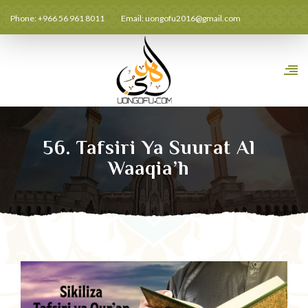
Phone: +966 56 961 8011
Email:
uongofu2016@gmail.com
56. Tafsiri Ya Suurat Al
Waaqia’h