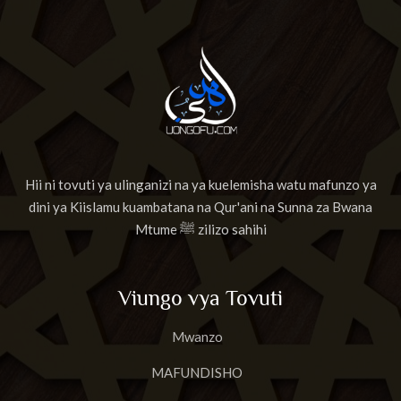
Hii ni tovuti ya ulinganizi na ya kuelemisha watu mafunzo ya
dini ya Kiislamu kuambatana na Qur'ani na Sunna za Bwana
Mtume ﷺ zilizo sahihi
Viungo vya Tovuti
Mwanzo
MAFUNDISHO