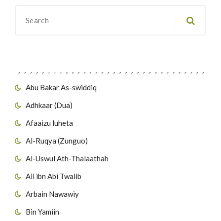
Migawanyo
Abu Bakar As-swiddiq
Adhkaar (Dua)
Afaaizu luheta
Al-Ruqya (Zunguo)
Al-Uswul Ath-Thalaathah
Ali ibn Abi Twalib
Arbain Nawawiy
Bin Yamiin