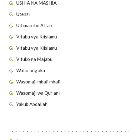
USHIA NA MASHIA
Utenzi
Uthman ibn Affan
Vitabu vya Kiislamu
Vitabu vya Kiislamu
Vituko na Majabu
Walio ongoka
Wasomaji mbali mbali
Wasomaji wa Qur’ani
Yakub Abdallah
Viungo vya Tovuti