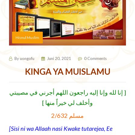
Hisnul Muslim
By
uongofu
Juni 20, 2021
0 Comments
KINGA YA MUISLAMU
[ إنا لله وإنا إليه راجعون اللهم أجرني في مصيبتي
وأخلف لي خيراً منها ]
مسلم 2/632
[Sisi ni wa Allaah nasi Kwake tutarejea, Ee