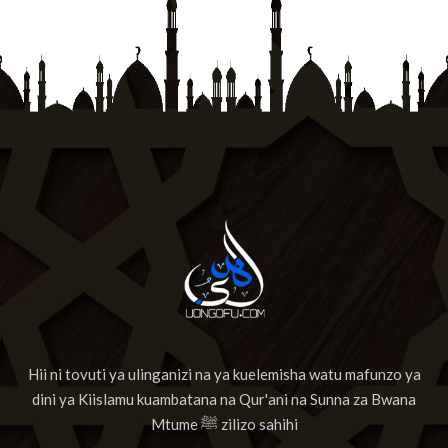
Hii ni tovuti ya ulinganizi na ya kuelemisha watu mafunzo ya
dini ya Kiislamu kuambatana na Qur'ani na Sunna za Bwana
Mtume ﷺ zilizo sahihi