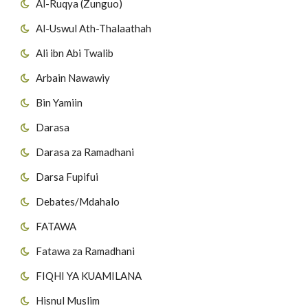
Al-Ruqya (Zunguo)
Al-Uswul Ath-Thalaathah
Ali ibn Abi Twalib
Arbain Nawawiy
Bin Yamiin
Darasa
Darasa za Ramadhani
Darsa Fupifui
Debates/Mdahalo
FATAWA
Fatawa za Ramadhani
FIQHI YA KUAMILANA
Hisnul Muslim