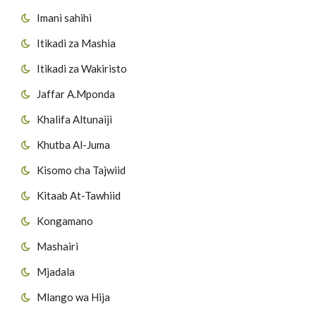
Imani sahihi
Itikadi za Mashia
Itikadi za Wakiristo
Jaffar A.Mponda
Khalifa Altunaiji
Khutba Al-Juma
Kisomo cha Tajwiid
Kitaab At-Tawhiid
Kongamano
Mashairi
Mjadala
Mlango wa Hija