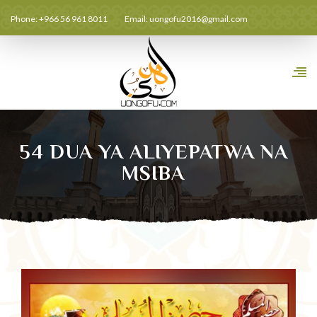
Phone: +966 56 961 8011
Email:
uongofu2016@gmail.com
54 DUA YA ALIYEPATWA NA
MSIBA