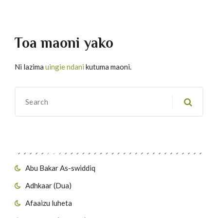
Toa maoni yako
Ni lazima
uingie ndani
kutuma maoni.
Migawanyo
Abu Bakar As-swiddiq
Adhkaar (Dua)
Afaaizu luheta