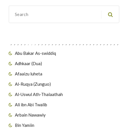
Migawanyo
Abu Bakar As-swiddiq
Adhkaar (Dua)
Afaaizu luheta
Al-Ruqya (Zunguo)
Al-Uswul Ath-Thalaathah
Ali ibn Abi Twalib
Arbain Nawawiy
Bin Yamiin