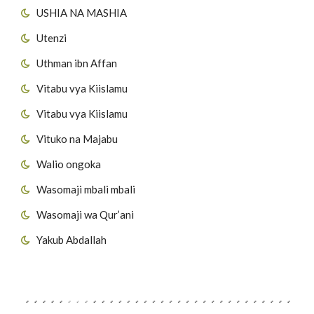
USHIA NA MASHIA
Utenzi
Uthman ibn Affan
Vitabu vya Kiislamu
Vitabu vya Kiislamu
Vituko na Majabu
Walio ongoka
Wasomaji mbali mbali
Wasomaji wa Qur’ani
Yakub Abdallah
Viungo vya Tovuti