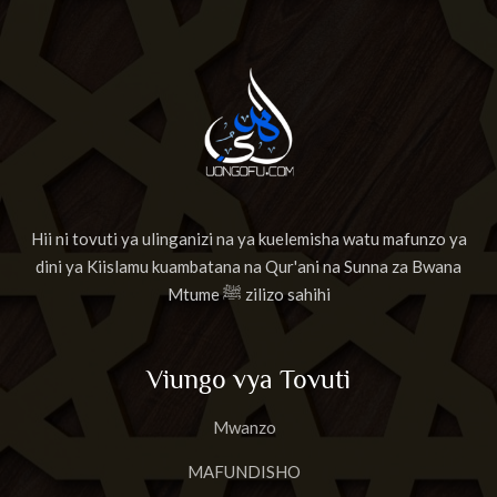
Hii ni tovuti ya ulinganizi na ya kuelemisha watu mafunzo ya
dini ya Kiislamu kuambatana na Qur'ani na Sunna za Bwana
Mtume ﷺ zilizo sahihi
Viungo vya Tovuti
Mwanzo
MAFUNDISHO