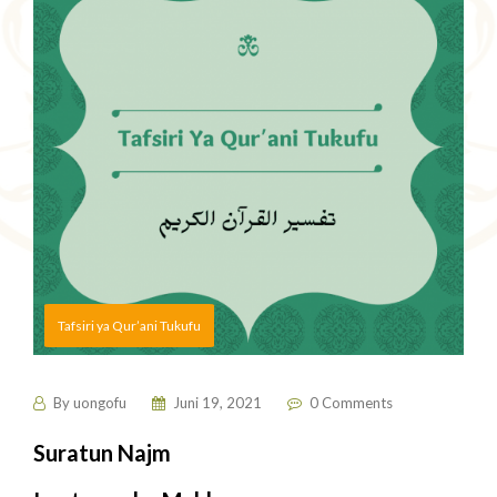
Tafsiri ya Qur’ani Tukufu
By
uongofu
Juni 19, 2021
0 Comments
Suratun Najm