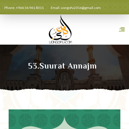
Phone: +966 56 961 8011
Email:
uongofu2016@gmail.com
53.Suurat Annajm