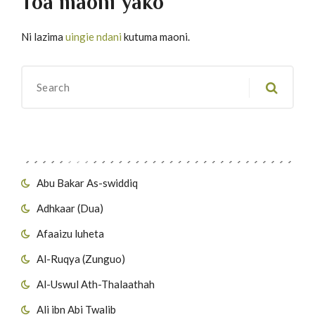
Toa maoni yako
Ni lazima
uingie ndani
kutuma maoni.
Migawanyo
Abu Bakar As-swiddiq
Adhkaar (Dua)
Afaaizu luheta
Al-Ruqya (Zunguo)
Al-Uswul Ath-Thalaathah
Ali ibn Abi Twalib