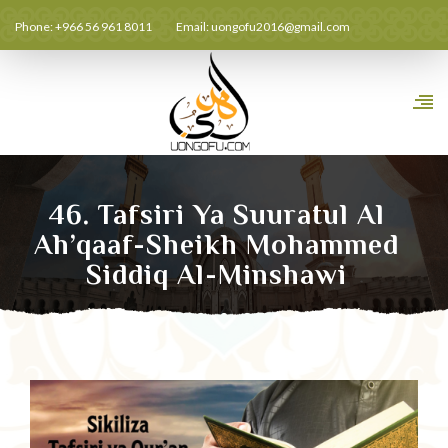
Phone: +966 56 961 8011
Email:
uongofu2016@gmail.com
46. Tafsiri Ya Suuratul Al
Ah’qaaf-Sheikh Mohammed
Siddiq Al-Minshawi