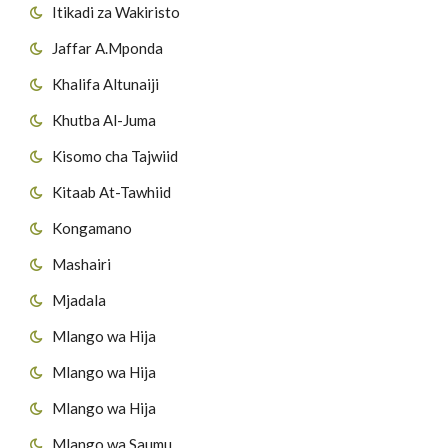
Itikadi za Wakiristo
Jaffar A.Mponda
Khalifa Altunaiji
Khutba Al-Juma
Kisomo cha Tajwiid
Kitaab At-Tawhiid
Kongamano
Mashairi
Mjadala
Mlango wa Hija
Mlango wa Hija
Mlango wa Hija
Mlango wa Saumu