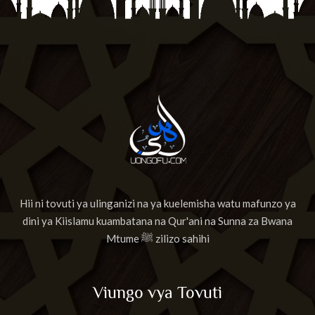
Hii ni tovuti ya ulinganizi na ya kuelemisha watu mafunzo ya
dini ya Kiislamu kuambatana na Qur'ani na Sunna za Bwana
Mtume ﷺ zilizo sahihi
Viungo vya Tovuti