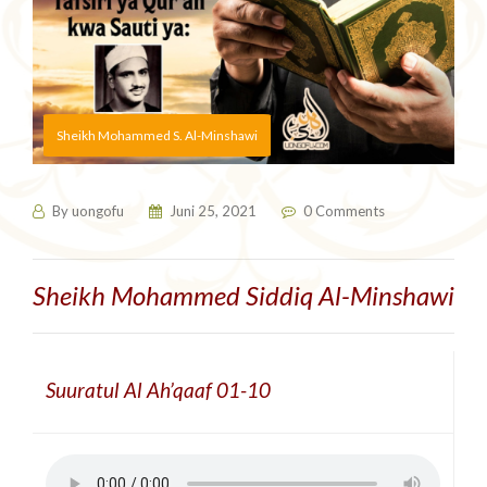
Sheikh Mohammed S. Al-Minshawi
By
uongofu
Juni 25, 2021
0 Comments
Sheikh Mohammed Siddiq Al-Minshawi
Suuratul Al Ah’qaaf 01-10