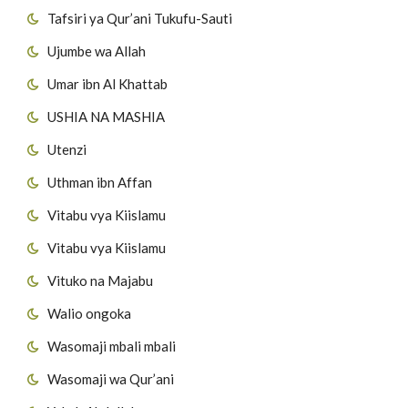
Tafsiri ya Qur’ani Tukufu-Sauti
Ujumbe wa Allah
Umar ibn Al Khattab
USHIA NA MASHIA
Utenzi
Uthman ibn Affan
Vitabu vya Kiislamu
Vitabu vya Kiislamu
Vituko na Majabu
Walio ongoka
Wasomaji mbali mbali
Wasomaji wa Qur’ani