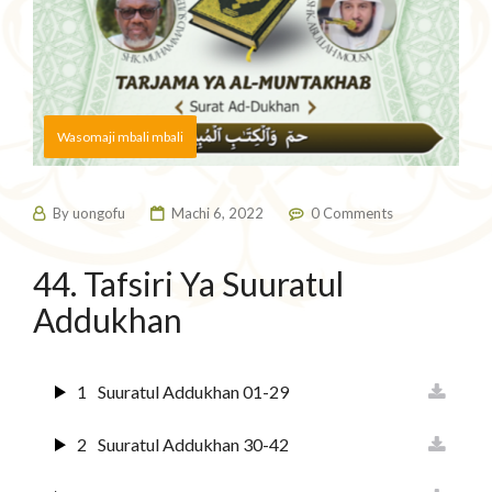
Wasomaji mbali mbali
By
uongofu
Machi 6, 2022
0 Comments
44. Tafsiri Ya Suuratul
Addukhan
1
Suuratul Addukhan 01-29
2
Suuratul Addukhan 30-42