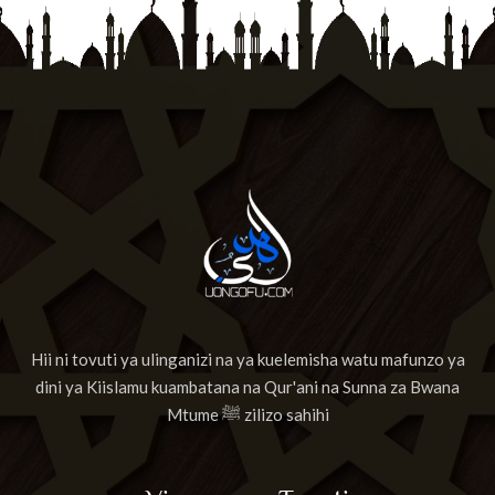
Hii ni tovuti ya ulinganizi na ya kuelemisha watu mafunzo ya
dini ya Kiislamu kuambatana na Qur'ani na Sunna za Bwana
Mtume ﷺ zilizo sahihi