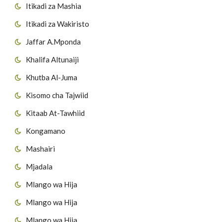
Itikadi za Mashia
Itikadi za Wakiristo
Jaffar A.Mponda
Khalifa Altunaiji
Khutba Al-Juma
Kisomo cha Tajwiid
Kitaab At-Tawhiid
Kongamano
Mashairi
Mjadala
Mlango wa Hija
Mlango wa Hija
Mlango wa Hija