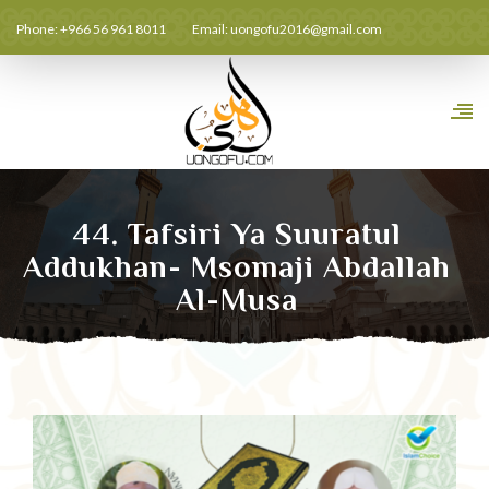
Phone: +966 56 961 8011
Email:
uongofu2016@gmail.com
44. Tafsiri Ya Suuratul
Addukhan- Msomaji Abdallah
Al-Musa