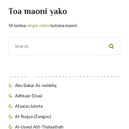
Toa maoni yako
Ni lazima
uingie ndani
kutuma maoni.
Migawanyo
Abu Bakar As-swiddiq
Adhkaar (Dua)
Afaaizu luheta
Al-Ruqya (Zunguo)
Al-Uswul Ath-Thalaathah