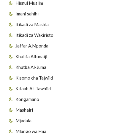
Hisnul Muslim
Imani sahihi
Itikadi za Mashia
Itikadi za Wakiristo
Jaffar A.Mponda
Khalifa Altunaiji
Khutba Al-Juma
Kisomo cha Tajwiid
Kitaab At-Tawhiid
Kongamano
Mashairi
Mjadala
Mlango wa Hija