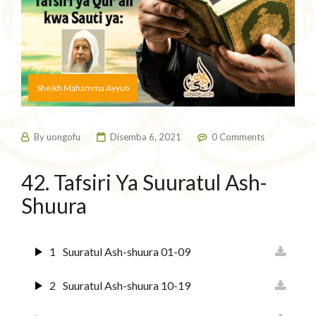
Sheikh Mahamma Ayyub
By
uongofu
Disemba 6, 2021
0 Comments
42. Tafsiri Ya Suuratul Ash-
Shuura
1
Suuratul Ash-shuura 01-09
2
Suuratul Ash-shuura 10-19