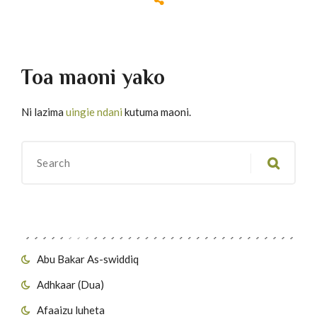
Toa maoni yako
Ni lazima
uingie ndani
kutuma maoni.
Migawanyo
Abu Bakar As-swiddiq
Adhkaar (Dua)
Afaaizu luheta