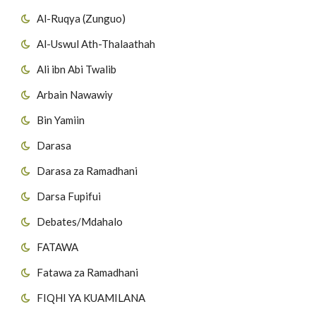
Al-Ruqya (Zunguo)
Al-Uswul Ath-Thalaathah
Ali ibn Abi Twalib
Arbain Nawawiy
Bin Yamiin
Darasa
Darasa za Ramadhani
Darsa Fupifui
Debates/Mdahalo
FATAWA
Fatawa za Ramadhani
FIQHI YA KUAMILANA