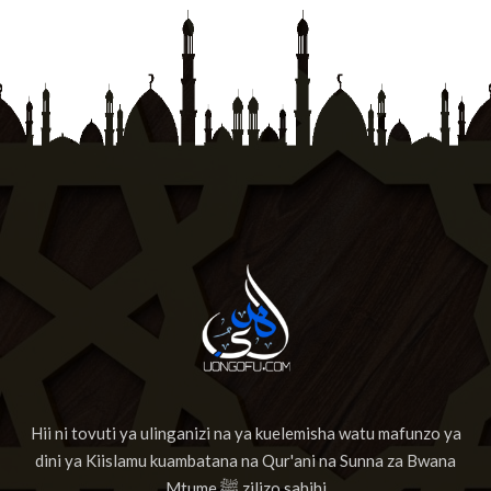
Hii ni tovuti ya ulinganizi na ya kuelemisha watu mafunzo ya
dini ya Kiislamu kuambatana na Qur'ani na Sunna za Bwana
Mtume ﷺ zilizo sahihi