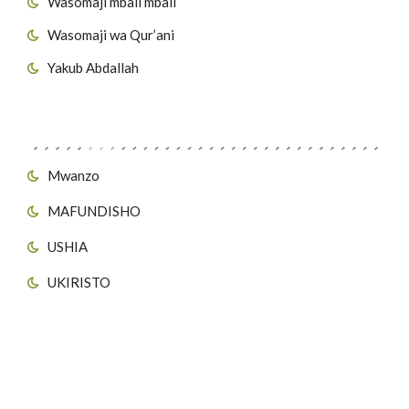
Wasomaji mbali mbali
Wasomaji wa Qur’ani
Yakub Abdallah
Viungo vya Tovuti
Mwanzo
MAFUNDISHO
USHIA
UKIRISTO