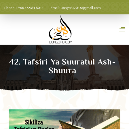
Phone: +966 56 961 8011
Email:
uongofu2016@gmail.com
42. Tafsiri Ya Suuratul Ash-
Shuura