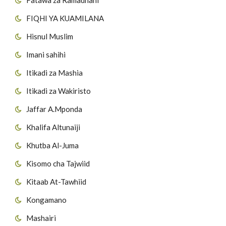
FIQHI YA KUAMILANA
Hisnul Muslim
Imani sahihi
Itikadi za Mashia
Itikadi za Wakiristo
Jaffar A.Mponda
Khalifa Altunaiji
Khutba Al-Juma
Kisomo cha Tajwiid
Kitaab At-Tawhiid
Kongamano
Mashairi