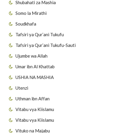
Shubahati za Mashia
Somo la Mirathi
Soudkhafa
Tafsiri ya Qur’ani Tukufu
Tafsiri ya Qur’ani Tukufu-Sauti
Ujumbe wa Allah
Umar ibn Al Khattab
USHIA NA MASHIA
Utenzi
Uthman ibn Affan
Vitabu vya Kiislamu
Vitabu vya Kiislamu
Vituko na Majabu