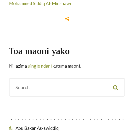
Mohammed Siddiq Al-Minshawi
Toa maoni yako
Ni lazima
uingie ndani
kutuma maoni.
Migawanyo
Abu Bakar As-swiddiq