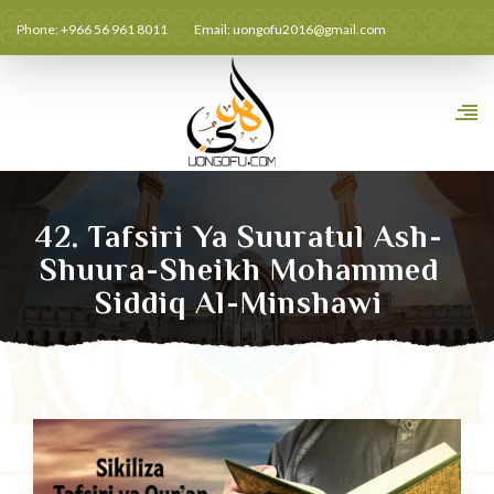
Phone: +966 56 961 8011
Email:
uongofu2016@gmail.com
42. Tafsiri Ya Suuratul Ash-
Shuura-Sheikh Mohammed
Siddiq Al-Minshawi