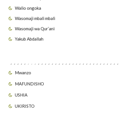
Walio ongoka
Wasomaji mbali mbali
Wasomaji wa Qur’ani
Yakub Abdallah
Viungo vya Tovuti
Mwanzo
MAFUNDISHO
USHIA
UKIRISTO