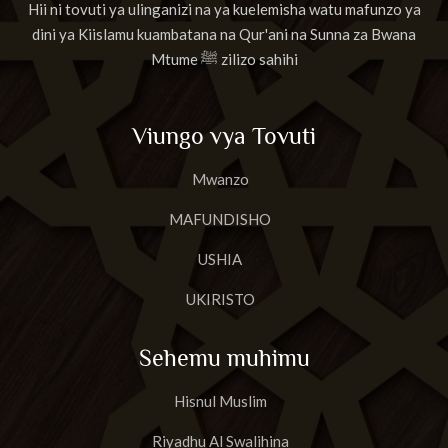
Hii ni tovuti ya ulinganizi na ya kuelemisha watu mafunzo ya
dini ya Kiislamu kuambatana na Qur'ani na Sunna za Bwana
Mtume ﷺ zilizo sahihi
Viungo vya Tovuti
Mwanzo
MAFUNDISHO
USHIA
UKIRISTO
Sehemu muhimu
Hisnul Muslim
Riyadhu Al Swalihina