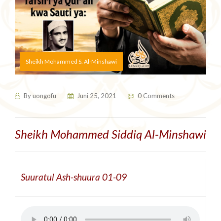
Sheikh Mohammed S. Al-Minshawi
By
uongofu
Juni 25, 2021
0 Comments
Sheikh Mohammed Siddiq Al-Minshawi
Suuratul Ash-shuura 01-09