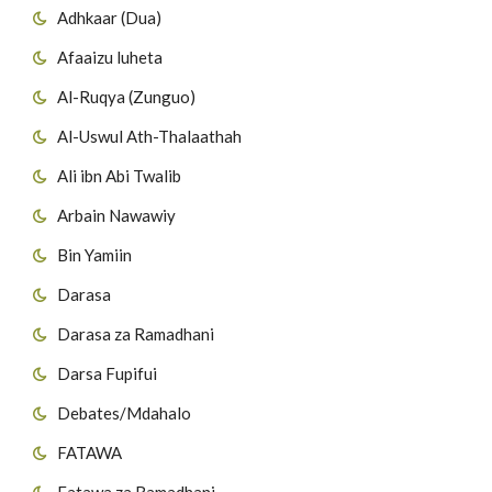
Adhkaar (Dua)
Afaaizu luheta
Al-Ruqya (Zunguo)
Al-Uswul Ath-Thalaathah
Ali ibn Abi Twalib
Arbain Nawawiy
Bin Yamiin
Darasa
Darasa za Ramadhani
Darsa Fupifui
Debates/Mdahalo
FATAWA
Fatawa za Ramadhani