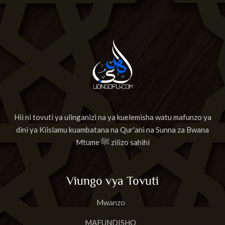
Hii ni tovuti ya ulinganizi na ya kuelemisha watu mafunzo ya
dini ya Kiislamu kuambatana na Qur'ani na Sunna za Bwana
Mtume ﷺ zilizo sahihi
Viungo vya Tovuti
Mwanzo
MAFUNDISHO