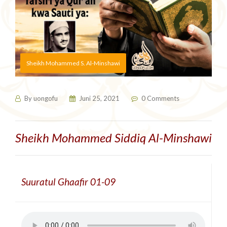
Sheikh Mohammed S. Al-Minshawi
By
uongofu
Juni 25, 2021
0 Comments
Sheikh Mohammed Siddiq Al-Minshawi
Suuratul Ghaafir 01-09