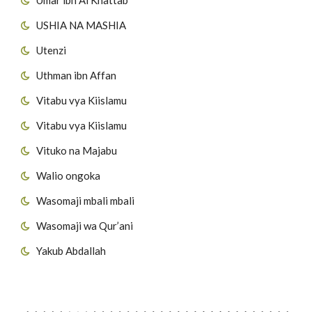
USHIA NA MASHIA
Utenzi
Uthman ibn Affan
Vitabu vya Kiislamu
Vitabu vya Kiislamu
Vituko na Majabu
Walio ongoka
Wasomaji mbali mbali
Wasomaji wa Qur’ani
Yakub Abdallah
Viungo vya Tovuti