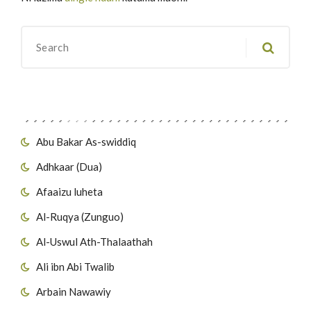
Migawanyo
Abu Bakar As-swiddiq
Adhkaar (Dua)
Afaaizu luheta
Al-Ruqya (Zunguo)
Al-Uswul Ath-Thalaathah
Ali ibn Abi Twalib
Arbain Nawawiy