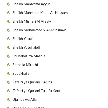
Sheikh Mahamma Ayyub
Sheikh Mahmoud Khalil Al-Hussary
Sheikh Mishari Al Afasiy
Sheikh Mohammed S. Al-Minshawi
Sheikh Yusuf
Sheikh Yusuf abdi
Shubahati za Mashia
Somo la Mirathi
Soudkhafa
Tafsiri ya Qur’ani Tukufu
Tafsiri ya Qur’ani Tukufu-Sauti
Ujumbe wa Allah
Umar ibn Al Khattab