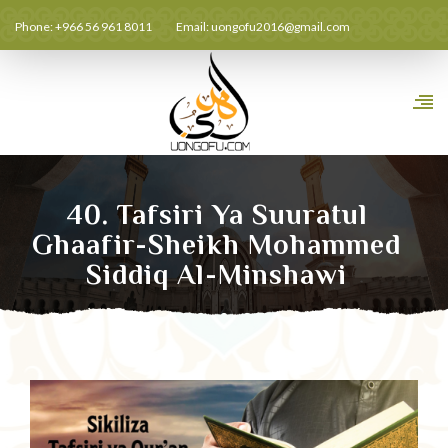
Phone: +966 56 961 8011
Email:
uongofu2016@gmail.com
40. Tafsiri Ya Suuratul
Ghaafir-Sheikh Mohammed
Siddiq Al-Minshawi