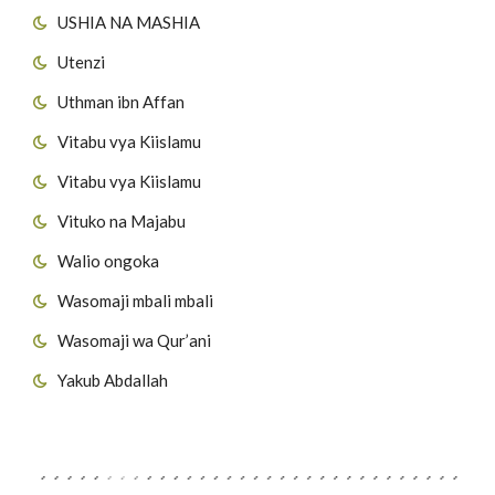
USHIA NA MASHIA
Utenzi
Uthman ibn Affan
Vitabu vya Kiislamu
Vitabu vya Kiislamu
Vituko na Majabu
Walio ongoka
Wasomaji mbali mbali
Wasomaji wa Qur’ani
Yakub Abdallah
Viungo vya Tovuti