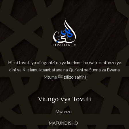
Hii ni tovuti ya ulinganizi na ya kuelemisha watu mafunzo ya
dini ya Kiislamu kuambatana na Qur'ani na Sunna za Bwana
Mtume ﷺ zilizo sahihi
Viungo vya Tovuti
Mwanzo
MAFUNDISHO