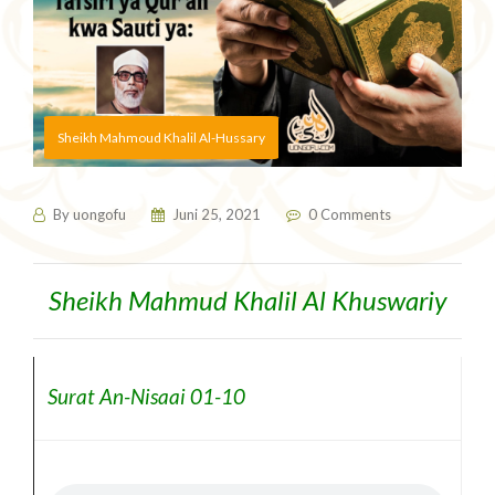
Sheikh Mahmoud Khalil Al-Hussary
By
uongofu
Juni 25, 2021
0 Comments
Sheikh Mahmud Khalil Al Khuswariy
Surat An-Nisaai 01-10