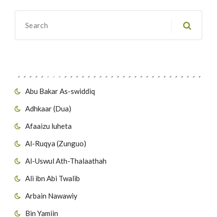
Migawanyo
Abu Bakar As-swiddiq
Adhkaar (Dua)
Afaaizu luheta
Al-Ruqya (Zunguo)
Al-Uswul Ath-Thalaathah
Ali ibn Abi Twalib
Arbain Nawawiy
Bin Yamiin