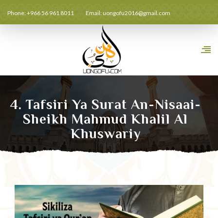
Phone: +966 56 961 8011
Email:
uongofu2016@gmail.com
4. Tafsiri Ya Surat An-Nisaai-
Sheikh Mahmud Khalil Al
Khuswariy