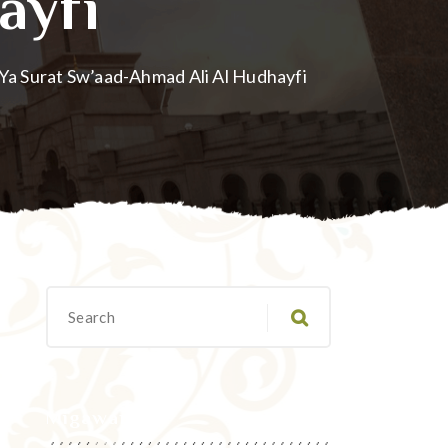
ayfi
i Ya Surat Sw’aad-Ahmad Ali Al Hudhayfi
Migawanyo