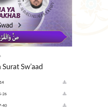
s
Ya Surat Sw’aad
-14
5-26
7-40