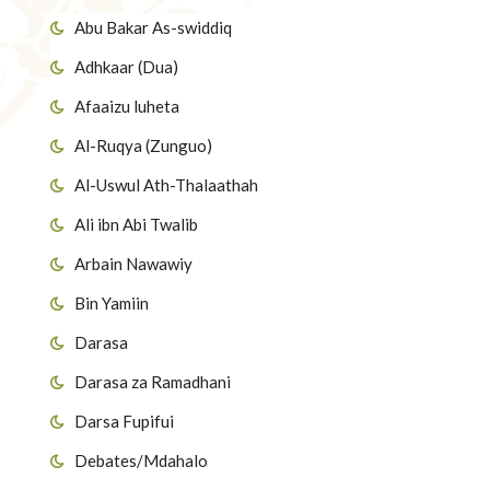
Abu Bakar As-swiddiq
Adhkaar (Dua)
Afaaizu luheta
Al-Ruqya (Zunguo)
Al-Uswul Ath-Thalaathah
Ali ibn Abi Twalib
Arbain Nawawiy
Bin Yamiin
Darasa
Darasa za Ramadhani
Darsa Fupifui
Debates/Mdahalo