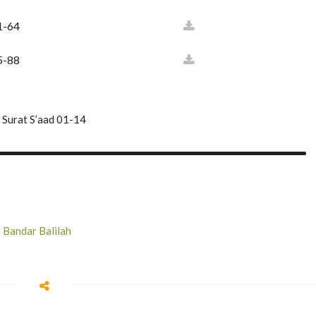
1-64
5-88
Surat S’aad 01-14
h Bandar Balilah