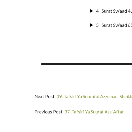
4
Surat Sw’aad 4
5
Surat Sw’aad 6
Next Post:
39. Tafsiri Ya Suuratul Azzumar- Sheik
Previous Post:
37. Tafsiri Ya Suurat Ass ‘Affat