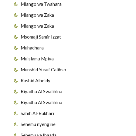
Mlango wa Twahara
Mlango wa Zaka
Mlango wa Zaka
Msomaji Samir Izzat
Muhadhara
Muislamu Mpiya
Munshid Yusuf Calibso
Rashid Alheidy
Riyadhu Al Swalihina
Riyadhu Al Swalihina
Sahih Al-Bukhari
Sehemu nyengine
Sehemu ya Ibaada