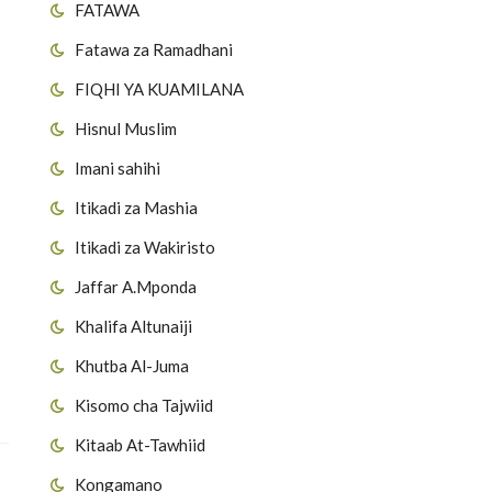
FATAWA
Fatawa za Ramadhani
FIQHI YA KUAMILANA
Hisnul Muslim
Imani sahihi
Itikadi za Mashia
Itikadi za Wakiristo
Jaffar A.Mponda
Khalifa Altunaiji
Khutba Al-Juma
Kisomo cha Tajwiid
Kitaab At-Tawhiid
Kongamano