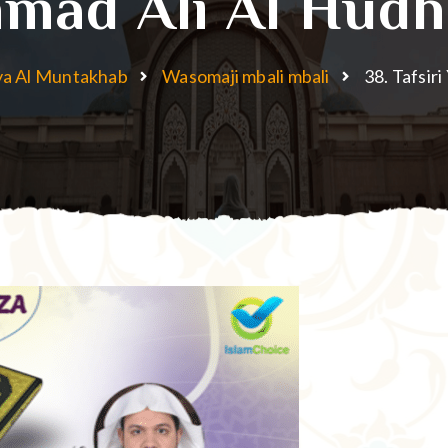
mad Ali Al Hudh
ya Al Muntakhab
Wasomaji mbali mbali
38. Tafsir