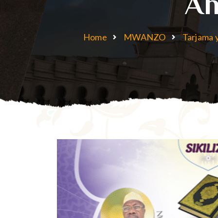
Ah
Home
MWANZO
Tarjama 