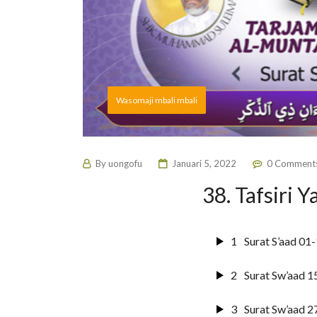
Wasomaji mbali mbali
By
uongofu
Januari 5, 2022
0 Comment
38. Tafsiri 
1
Surat S’aad 01
2
Surat Sw’aad 1
3
Surat Sw’aad 2