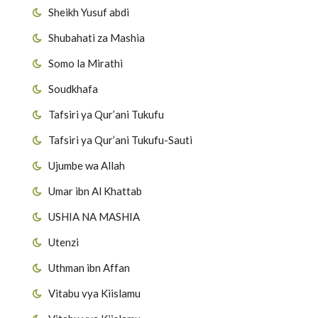
Sheikh Yusuf abdi
Shubahati za Mashia
Somo la Mirathi
Soudkhafa
Tafsiri ya Qur’ani Tukufu
Tafsiri ya Qur’ani Tukufu-Sauti
Ujumbe wa Allah
Umar ibn Al Khattab
USHIA NA MASHIA
Utenzi
Uthman ibn Affan
Vitabu vya Kiislamu