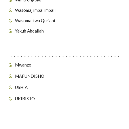
Wasomaji mbali mbali
Wasomaji wa Qur’ani
Yakub Abdallah
Viungo vya Tovuti
Mwanzo
MAFUNDISHO
USHIA
UKIRISTO