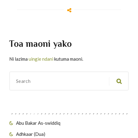
Toa maoni yako
Ni lazima
uingie ndani
kutuma maoni.
Migawanyo
Abu Bakar As-swiddiq
Adhkaar (Dua)