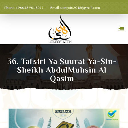
Phone: +966 56 961 8011
Email:
uongofu2016@gmail.com
36. Tafsiri Ya Suurat Ya-Sin-
Sheikh AbdulMuhsin Al
Qasim