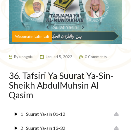
Wasomaji mbali mbali
By
uongofu
Januari 5, 2022
0 Comments
36. Tafsiri Ya Suurat Ya-Sin-
Sheikh AbdulMuhsin Al
Qasim
1
Suurat Ya-sin 01-12
2
Suurat Ya-sin 13-32