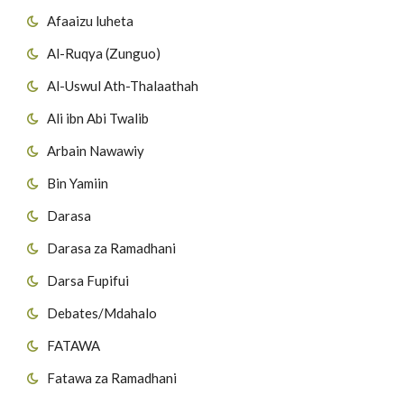
Afaaizu luheta
Al-Ruqya (Zunguo)
Al-Uswul Ath-Thalaathah
Ali ibn Abi Twalib
Arbain Nawawiy
Bin Yamiin
Darasa
Darasa za Ramadhani
Darsa Fupifui
Debates/Mdahalo
FATAWA
Fatawa za Ramadhani