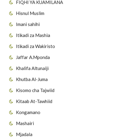
FIQHI YA KUAMILANA
Hisnul Muslim
Imani sahihi
Itikadi za Mashia
Itikadi za Wakiristo
Jaffar A.Mponda
Khalifa Altunaiji
Khutba Al-Juma
Kisomo cha Tajwiid
Kitaab At-Tawhiid
Kongamano
Mashairi
Mjadala