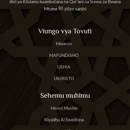
dini ya Kiislamu kuambatana na Qur'ani na Sunna za Bwana
Mtume ﷺ zilizo sahihi
Viungo vya Tovuti
Mwanzo
MAFUNDISHO
USHIA
UKIRISTO
Sehemu muhimu
Hisnul Muslim
Riyadhu Al Swalihina