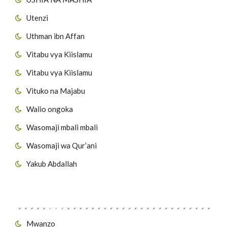
Utenzi
Uthman ibn Affan
Vitabu vya Kiislamu
Vitabu vya Kiislamu
Vituko na Majabu
Walio ongoka
Wasomaji mbali mbali
Wasomaji wa Qur’ani
Yakub Abdallah
Viungo vya Tovuti
Mwanzo