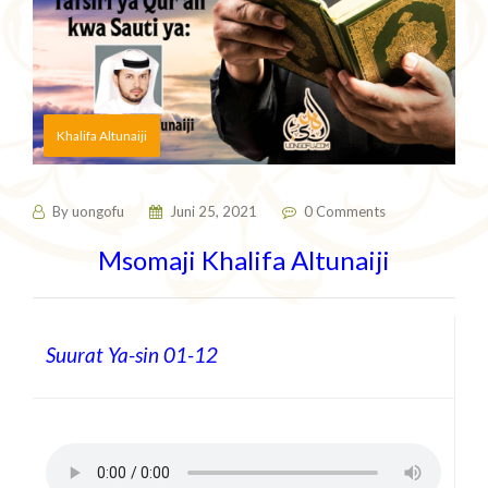
Khalifa Altunaiji
By
uongofu
Juni 25, 2021
0 Comments
Msomaji Khalifa Altunaiji
Suurat Ya-sin 01-12