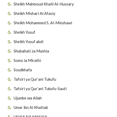
Sheikh Mahmoud Khalil Al-Hussary
Sheikh Mishari Al Afasiy
Sheikh Mohammed S. Al-Minshawi
Sheikh Yusuf
Sheikh Yusuf abdi
Shubahati za Mashia
Somo la Mirathi
Soudkhafa
Tafsiri ya Qur’ani Tukufu
Tafsiri ya Qur’ani Tukufu-Sauti
Ujumbe wa Allah
Umar ibn Al Khattab
USHIA NA MASHIA