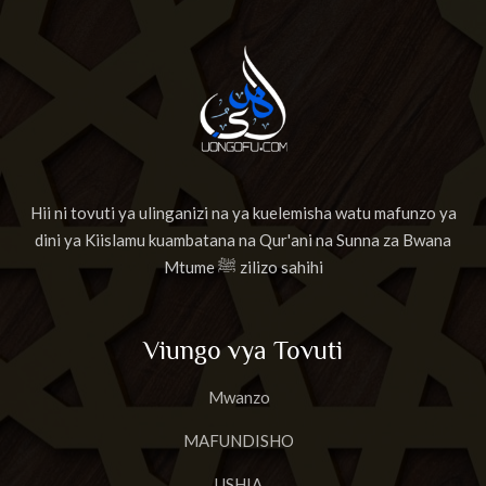
Hii ni tovuti ya ulinganizi na ya kuelemisha watu mafunzo ya
dini ya Kiislamu kuambatana na Qur'ani na Sunna za Bwana
Mtume ﷺ zilizo sahihi
Viungo vya Tovuti
Mwanzo
MAFUNDISHO
USHIA