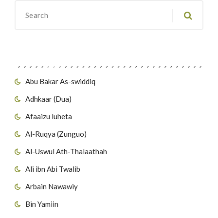
Migawanyo
Abu Bakar As-swiddiq
Adhkaar (Dua)
Afaaizu luheta
Al-Ruqya (Zunguo)
Al-Uswul Ath-Thalaathah
Ali ibn Abi Twalib
Arbain Nawawiy
Bin Yamiin