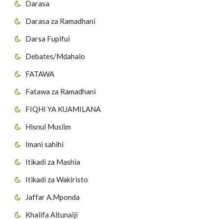
Darasa
Darasa za Ramadhani
Darsa Fupifui
Debates/Mdahalo
FATAWA
Fatawa za Ramadhani
FIQHI YA KUAMILANA
Hisnul Muslim
Imani sahihi
Itikadi za Mashia
Itikadi za Wakiristo
Jaffar A.Mponda
Khalifa Altunaiji