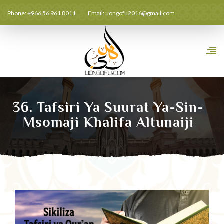
Phone: +966 56 961 8011
Email:
uongofu2016@gmail.com
36. Tafsiri Ya Suurat Ya-Sin-
Msomaji Khalifa Altunaiji