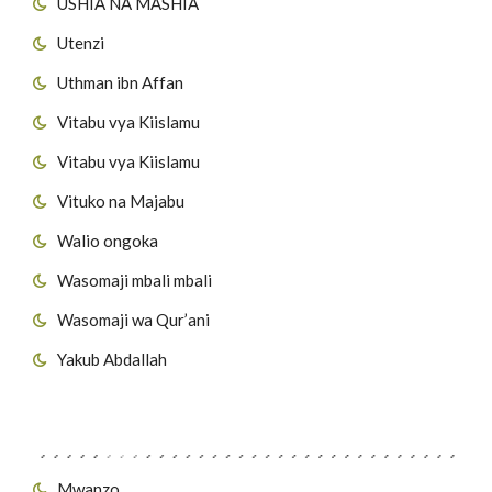
USHIA NA MASHIA
Utenzi
Uthman ibn Affan
Vitabu vya Kiislamu
Vitabu vya Kiislamu
Vituko na Majabu
Walio ongoka
Wasomaji mbali mbali
Wasomaji wa Qur’ani
Yakub Abdallah
Viungo vya Tovuti
Mwanzo