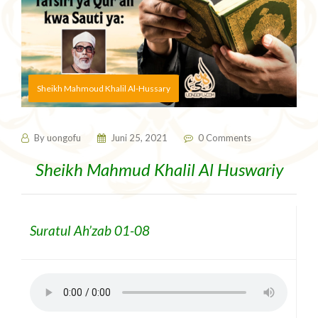
Sheikh Mahmoud Khalil Al-Hussary
By
uongofu
Juni 25, 2021
0 Comments
Sheikh Mahmud Khalil Al Huswariy
Suratul Ah’zab 01-08