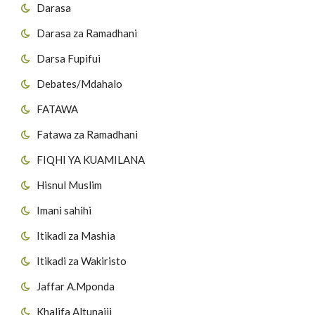
Darasa
Darasa za Ramadhani
Darsa Fupifui
Debates/Mdahalo
FATAWA
Fatawa za Ramadhani
FIQHI YA KUAMILANA
Hisnul Muslim
Imani sahihi
Itikadi za Mashia
Itikadi za Wakiristo
Jaffar A.Mponda
Khalifa Altunaiji