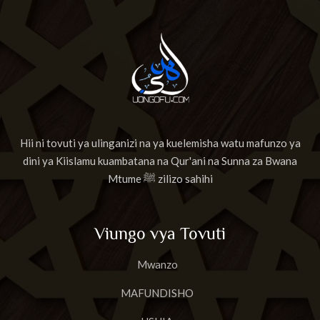
Hii ni tovuti ya ulinganizi na ya kuelemisha watu mafunzo ya
dini ya Kiislamu kuambatana na Qur'ani na Sunna za Bwana
Mtume ﷺ zilizo sahihi
Viungo vya Tovuti
Mwanzo
MAFUNDISHO