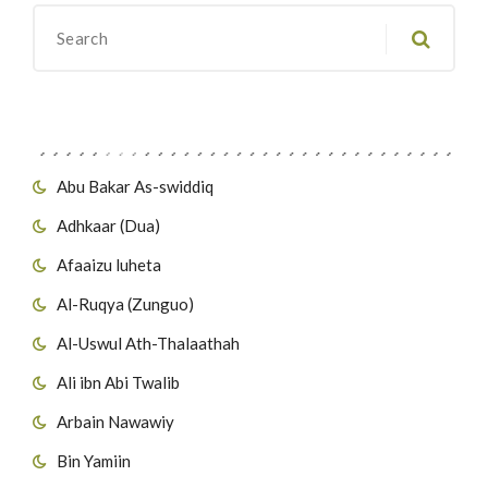
Migawanyo
Abu Bakar As-swiddiq
Adhkaar (Dua)
Afaaizu luheta
Al-Ruqya (Zunguo)
Al-Uswul Ath-Thalaathah
Ali ibn Abi Twalib
Arbain Nawawiy
Bin Yamiin