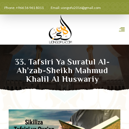
Phone: +966 56 961 8011
Email:
uongofu2016@gmail.com
33. Tafsiri Ya Suratul Al-
Ah’zab-Sheikh Mahmud
Khalil Al Huswariy