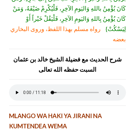
كَانَ يُؤْمِنُ باللهِ وَاليَومِ الآخِرِ، فَلْيُكْرِمْ ضَيْفَهُ، وَمَنْ
كَانَ يُؤْمِنُ بِاللهِ وَاليَومِ الآخِرِ، فَلْيَقُلْ خَيْراً أَوْ
لِيَسْكُتْ}
رواه مسلم بهذا اللفظ، وروى البخاري
بعضه
شرح الحديث مع فضيلة الشيخ خالد بن عثمان
السبت حفظه الله تعالى
MLANGO WA HAKI YA JIRANI NA
KUMTENDEA WEMA