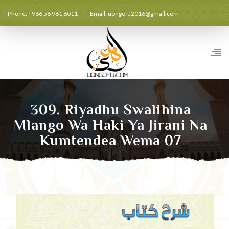
Phone: +966 56 961 8011
Email:
uongofu2016@gmail.com
309. Riyadhu Swalihina
Mlango Wa Haki Ya Jirani Na
Kumtendea Wema 07