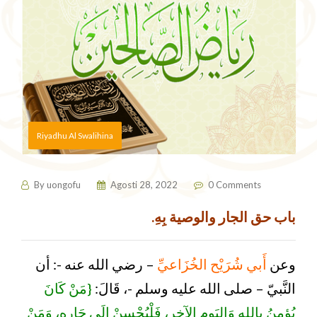
Riyadhu Al Swalihina
By
uongofu
Agosti 28, 2022
0 Comments
.باب حق الجار والوصية بِهِ
وعن
أَبي شُرَيْح الخُزَاعيِّ
– رضي الله عنه -: أن
النَّبيّ – صلى الله عليه وسلم -،
قَالَ:
{مَنْ كَانَ
يُؤمِنُ بِاللهِ وَاليَومِ الآخِرِ، فَلْيُحْسِنْ إِلَى جَارِهِ، وَمَنْ