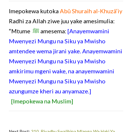
Imepokewa kutoka
Abû Shuraih al-Khuzâ‘iy
Radhi za Allah ziwe juu yake amesimulia:
“Mtume
ﷺ
amesema:
[Anayemwamini
Mwenyezi Mungu na Siku ya Mwisho
amtendee wema jirani yake. Anayemwamini
Mwenyezi Mungu na Siku ya Mwisho
amkirimu mgeni wake, na anayemwamini
Mwenyezi Mungu na Siku ya Mwisho
azungumze kheri au anyamaze.]
[Imepokewa na Muslim]
Next Post:
310. Riyadhu Swalihina Mlango Wa Haki Ya