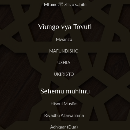
Mtume ﷺ zilizo sahihi
Viungo vya Tovuti
Mwanzo
MAFUNDISHO
USHIA
UKIRISTO
Sehemu muhimu
Hisnul Muslim
Riyadhu Al Swalihina
Adhkaar (Dua)