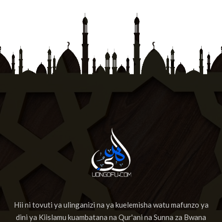
Hii ni tovuti ya ulinganizi na ya kuelemisha watu mafunzo ya
dini ya Kiislamu kuambatana na Qur'ani na Sunna za Bwana