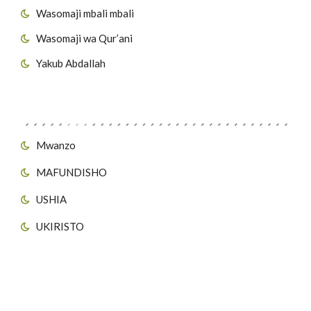
Wasomaji mbali mbali
Wasomaji wa Qur’ani
Yakub Abdallah
Viungo vya Tovuti
Mwanzo
MAFUNDISHO
USHIA
UKIRISTO