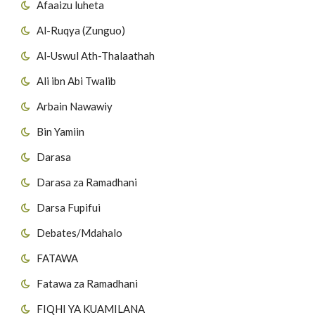
Afaaizu luheta
Al-Ruqya (Zunguo)
Al-Uswul Ath-Thalaathah
Ali ibn Abi Twalib
Arbain Nawawiy
Bin Yamiin
Darasa
Darasa za Ramadhani
Darsa Fupifui
Debates/Mdahalo
FATAWA
Fatawa za Ramadhani
FIQHI YA KUAMILANA