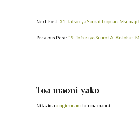
Next Post:
31. Tafsiri ya Suurat Luqman-Msomaji K
Previous Post:
29. Tafsiri ya Suurat Al A’nkabut-M
Toa maoni yako
Ni lazima
uingie ndani
kutuma maoni.