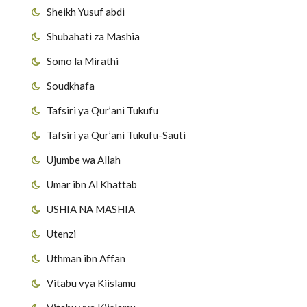
Sheikh Yusuf abdi
Shubahati za Mashia
Somo la Mirathi
Soudkhafa
Tafsiri ya Qur’ani Tukufu
Tafsiri ya Qur’ani Tukufu-Sauti
Ujumbe wa Allah
Umar ibn Al Khattab
USHIA NA MASHIA
Utenzi
Uthman ibn Affan
Vitabu vya Kiislamu