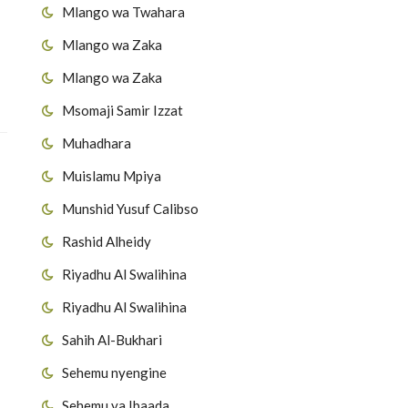
Mlango wa Twahara
Mlango wa Zaka
Mlango wa Zaka
Msomaji Samir Izzat
Muhadhara
Muislamu Mpiya
Munshid Yusuf Calibso
Rashid Alheidy
Riyadhu Al Swalihina
Riyadhu Al Swalihina
Sahih Al-Bukhari
Sehemu nyengine
Sehemu ya Ibaada