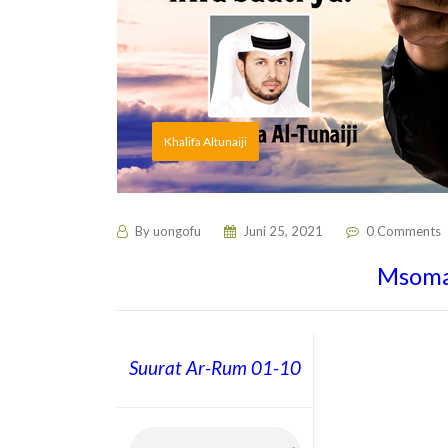
Khalifa Altunaiji
By
uongofu
Juni 25, 2021
0 Comments
Msomaj
Suurat Ar-Rum 01-10