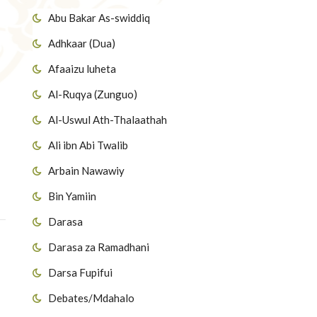
Abu Bakar As-swiddiq
Adhkaar (Dua)
Afaaizu luheta
Al-Ruqya (Zunguo)
Al-Uswul Ath-Thalaathah
Ali ibn Abi Twalib
Arbain Nawawiy
Bin Yamiin
Darasa
Darasa za Ramadhani
Darsa Fupifui
Debates/Mdahalo