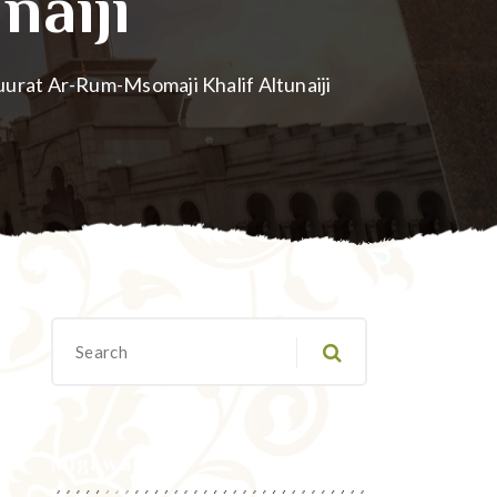
naiji
 Suurat Ar-Rum-Msomaji Khalif Altunaiji
Migawanyo