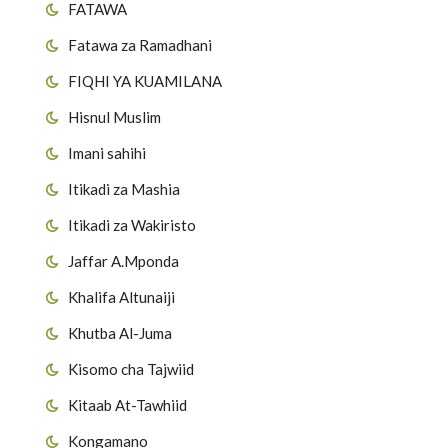
FATAWA
Fatawa za Ramadhani
FIQHI YA KUAMILANA
Hisnul Muslim
Imani sahihi
Itikadi za Mashia
Itikadi za Wakiristo
Jaffar A.Mponda
Khalifa Altunaiji
Khutba Al-Juma
Kisomo cha Tajwiid
Kitaab At-Tawhiid
Kongamano