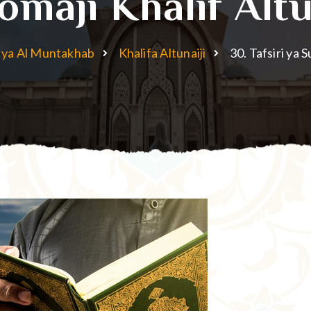
maji Khalif Altu
 ya Al Muntakhab
Khalifa Altunaiji
30. Tafsiri ya