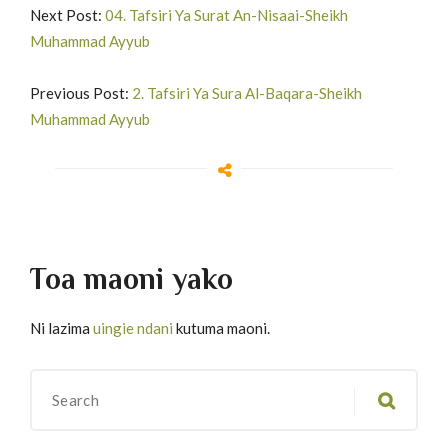
13
Suurat Al ‘Imran 121-129
Next Post:
04. Tafsiri Ya Surat An-Nisaai-Sheikh
Muhammad Ayyub
14
Suurat Al ‘Imran 130-143
Previous Post:
2. Tafsiri Ya Sura Al-Baqara-Sheikh
15
Suurat Al ‘Imran 144-148
Muhammad Ayyub
16
Suurat Al ‘Imran 149-155
17
Suurat Al ‘Imran 156-171
18
Suurat Al ‘Imran 172-180
Toa maoni yako
19
Suurat Al ‘Imran 181-189
Ni lazima
uingie ndani
kutuma maoni.
20
Suurat Al ‘Imran 190-200