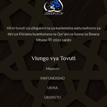
Hii ni tovuti ya ulinganizi na ya kuelemisha watu mafunzo ya
dini ya Kiislamu kuambatana na Qur'ani na Sunna za Bwana
Mtume ﷺ zilizo sahihi
Viungo vya Tovuti
Mwanzo
MAFUNDISHO
USHIA
UKIRISTO