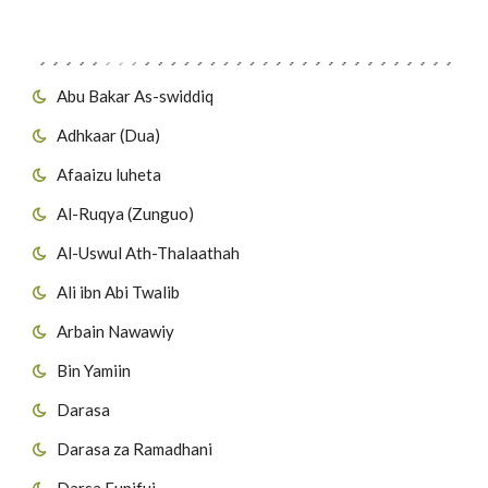
Migawanyo
Abu Bakar As-swiddiq
Adhkaar (Dua)
Afaaizu luheta
Al-Ruqya (Zunguo)
Al-Uswul Ath-Thalaathah
Ali ibn Abi Twalib
Arbain Nawawiy
Bin Yamiin
Darasa
Darasa za Ramadhani
Darsa Fupifui