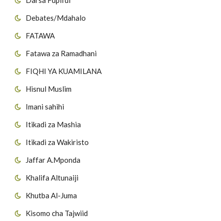
Debates/Mdahalo
FATAWA
Fatawa za Ramadhani
FIQHI YA KUAMILANA
Hisnul Muslim
Imani sahihi
Itikadi za Mashia
Itikadi za Wakiristo
Jaffar A.Mponda
Khalifa Altunaiji
Khutba Al-Juma
Kisomo cha Tajwiid