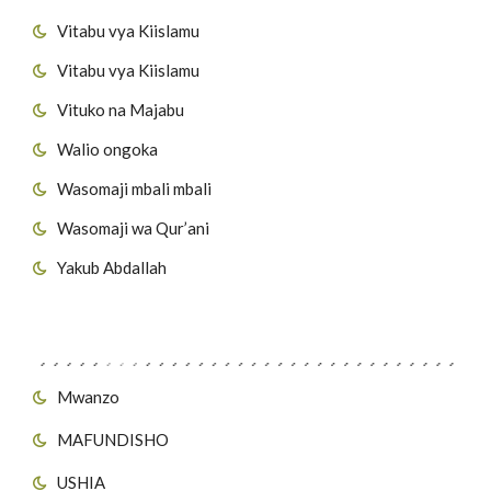
Vitabu vya Kiislamu
Vitabu vya Kiislamu
Vituko na Majabu
Walio ongoka
Wasomaji mbali mbali
Wasomaji wa Qur’ani
Yakub Abdallah
Viungo vya Tovuti
Mwanzo
MAFUNDISHO
USHIA