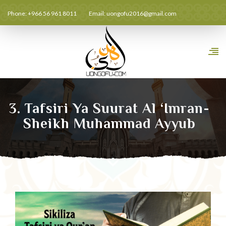
Phone: +966 56 961 8011
Email:
uongofu2016@gmail.com
3. Tafsiri Ya Suurat Al ‘Imran-
Sheikh Muhammad Ayyub