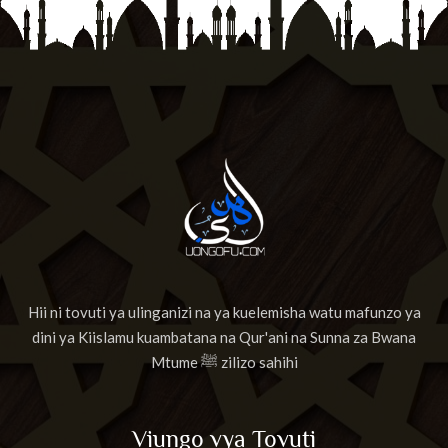
Hii ni tovuti ya ulinganizi na ya kuelemisha watu mafunzo ya
dini ya Kiislamu kuambatana na Qur'ani na Sunna za Bwana
Mtume ﷺ zilizo sahihi
Viungo vya Tovuti