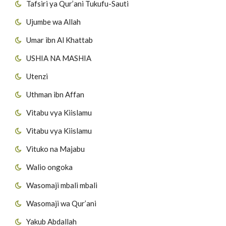
Tafsiri ya Qur’ani Tukufu-Sauti
Ujumbe wa Allah
Umar ibn Al Khattab
USHIA NA MASHIA
Utenzi
Uthman ibn Affan
Vitabu vya Kiislamu
Vitabu vya Kiislamu
Vituko na Majabu
Walio ongoka
Wasomaji mbali mbali
Wasomaji wa Qur’ani
Yakub Abdallah