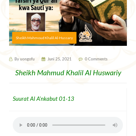
Sheikh Mahmoud Khalil Al-Hussary
By
uongofu
Juni 25, 2021
0 Comments
Sheikh Mahmud Khalil Al Huswariy
Suurat Al A’nkabut 01-13