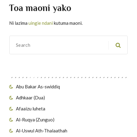
Toa maoni yako
Ni lazima
uingie ndani
kutuma maoni.
Migawanyo
Abu Bakar As-swiddiq
Adhkaar (Dua)
Afaaizu luheta
Al-Ruqya (Zunguo)
Al-Uswul Ath-Thalaathah