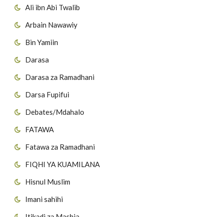
Ali ibn Abi Twalib
Arbain Nawawiy
Bin Yamiin
Darasa
Darasa za Ramadhani
Darsa Fupifui
Debates/Mdahalo
FATAWA
Fatawa za Ramadhani
FIQHI YA KUAMILANA
Hisnul Muslim
Imani sahihi
Itikadi za Mashia