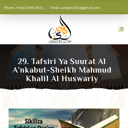
Phone: +966 56 961 8011
Email:
uongofu2016@gmail.com
29. Tafsiri Ya Suurat Al
A’nkabut-Sheikh Mahmud
Khalil Al Huswariy