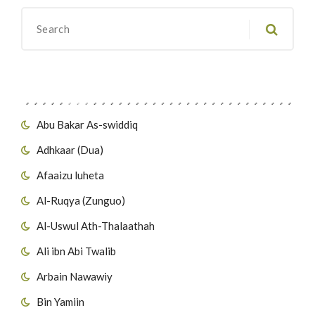
Migawanyo
Abu Bakar As-swiddiq
Adhkaar (Dua)
Afaaizu luheta
Al-Ruqya (Zunguo)
Al-Uswul Ath-Thalaathah
Ali ibn Abi Twalib
Arbain Nawawiy
Bin Yamiin