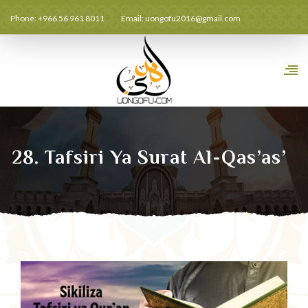
Phone: +966 56 961 8011
Email:
uongofu2016@gmail.com
28. Tafsiri Ya Surat Al-Qas’as’