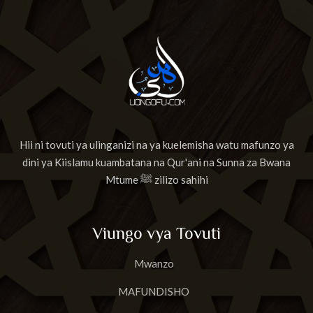
Hii ni tovuti ya ulinganizi na ya kuelemisha watu mafunzo ya
dini ya Kiislamu kuambatana na Qur'ani na Sunna za Bwana
Mtume ﷺ zilizo sahihi
Viungo vya Tovuti
Mwanzo
MAFUNDISHO