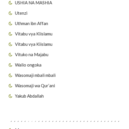
USHIA NA MASHIA
Utenzi
Uthman ibn Affan
Vitabu vya Kiislamu
Vitabu vya Kiislamu
Vituko na Majabu
Walio ongoka
Wasomaji mbali mbali
Wasomaji wa Qur’ani
Yakub Abdallah
Viungo vya Tovuti