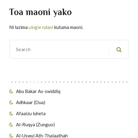
Toa maoni yako
Ni lazima
uingie ndani
kutuma maoni.
Migawanyo
Abu Bakar As-swiddiq
Adhkaar (Dua)
Afaaizu luheta
Al-Ruqya (Zunguo)
Al-Uswul Ath-Thalaathah