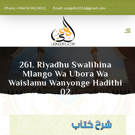
Phone: +966 56 961 8011
Email:
uongofu2016@gmail.com
261. Riyadhu Swalihina
Mlango Wa Ubora Wa
Waislamu Wanyonge Hadithi
02