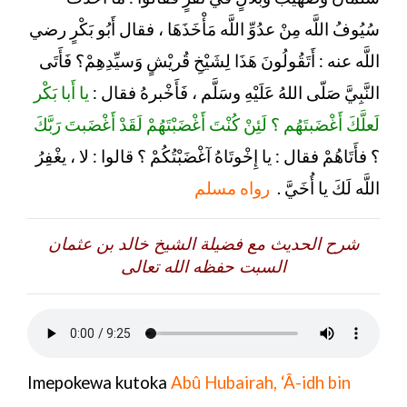
سُيُوفُ اللَّه مِنْ عدُوِّ اللَّه مَأْخَذَهَا ، فقال أَبُو بَكْرٍ رضي
اللَّه عنه : أَتَقُولُونَ هَذَا لِشَيْخِ قُريْشٍ وَسيِّدِهِمْ؟ فَأَتَى
النَّبِيَّ صَلّى اللهُ عَلَيْهِ وسَلَّم ، فَأَخْبرهُ فقال :
يا أَبا بَكْر
لَعلَّكَ أَغْضَبتَهُم ؟ لَئِنْ كُنْتَ أَغْضَبْتَهُمْ لَقَدْ أَغْضَبتَ رَبَّكَ
؟ فأَتَاهُمْ فقال : يا إِخْوتَاهُ آغْضَبْتُكُمْ ؟ قالوا : لا ، يغْفِرُ
اللَّه لَكَ يا أُخَيَّ .
رواه مسلم
شرح الحديث مع فضيلة الشيخ خالد بن عثمان
السبت حفظه الله تعالى
Imepokewa kutoka
Abû Hubairah, ‘Â-idh bin