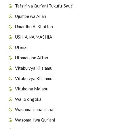
Tafsiri ya Qur’ani Tukufu-Sauti
Ujumbe wa Allah
Umar ibn Al Khattab
USHIA NA MASHIA
Utenzi
Uthman ibn Affan
Vitabu vya Kiislamu
Vitabu vya Kiislamu
Vituko na Majabu
Walio ongoka
Wasomaji mbali mbali
Wasomaji wa Qur’ani