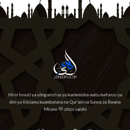
Hii ni tovuti ya ulinganizi na ya kuelemisha watu mafunzo ya
dini ya Kiislamu kuambatana na Qur'ani na Sunna za Bwana
Mtume ﷺ zilizo sahihi