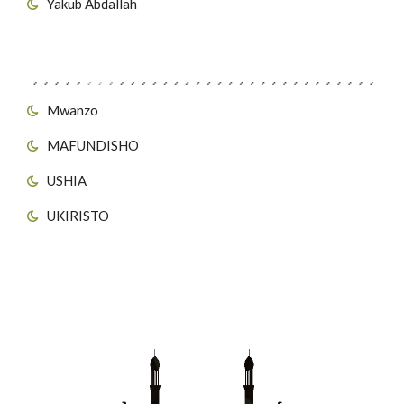
Yakub Abdallah
Viungo vya Tovuti
Mwanzo
MAFUNDISHO
USHIA
UKIRISTO