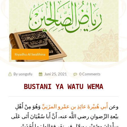
Riyadhu Al Swalihina
By
uongofu
Juni 25, 2021
0 Comments
BUSTANI YA WATU WEMA
وعن
أَبي هُبيْرةَ عائِذِ بن عمْرو المزَنِيِّ
وَهُوَ مِنْ أَهْلِ
بيْعةِ الرِّضوانِ رضي اللَّه عنه، أَنَّ أَبا سُفْيَانَ أَتَى عَلَى
سلْمَانَ وصُهَيْب وبلالٍ في نفَرٍ فقالوا : ما أَخَذَتْ