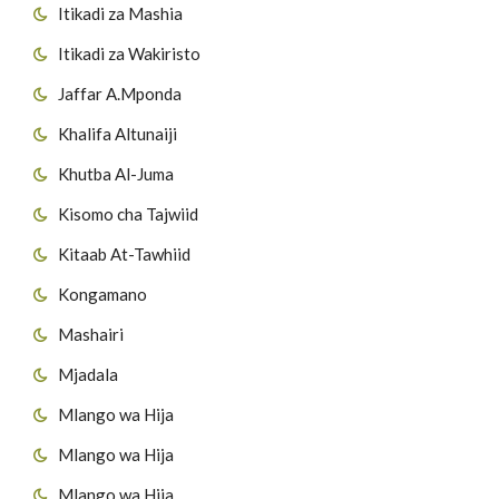
Itikadi za Mashia
Itikadi za Wakiristo
Jaffar A.Mponda
Khalifa Altunaiji
Khutba Al-Juma
Kisomo cha Tajwiid
Kitaab At-Tawhiid
Kongamano
Mashairi
Mjadala
Mlango wa Hija
Mlango wa Hija
Mlango wa Hija