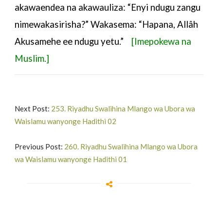
akawaendea na akawauliza: “Enyi ndugu zangu
nimewakasirisha?” Wakasema: “Hapana, Allâh
Akusamehe ee ndugu yetu.”
[Imepokewa na
Muslim.]
Next Post:
253. Riyadhu Swalihina Mlango wa Ubora wa
Waislamu wanyonge Hadithi 02
Previous Post:
260. Riyadhu Swalihina Mlango wa Ubora
wa Waislamu wanyonge Hadithi 01