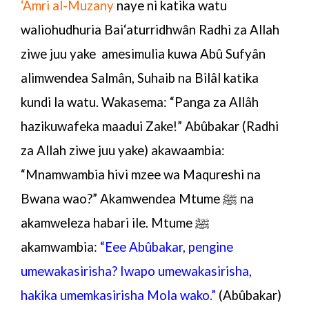
‘Amri al-Muzany
naye ni katika watu
waliohudhuria Bai‘aturridhwân Radhi za Allah
ziwe juu yake amesimulia kuwa Abû Sufyân
alimwendea Salmân, Suhaib na Bilâl katika
kundi la watu. Wakasema: “Panga za Allâh
hazikuwafeka maadui Zake!” Abûbakar (Radhi
za Allah ziwe juu yake) akawaambia:
“Mnamwambia hivi mzee wa Maqureshi na
Bwana wao?” Akamwendea Mtume ﷺ na
akamweleza habari ile. Mtume ﷺ
akamwambia:
“Eee Abûbakar, pengine
umewakasirisha? Iwapo umewakasirisha,
hakika umemkasirisha Mola wako.”
(Abûbakar)