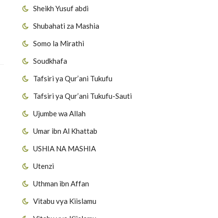
Sheikh Yusuf abdi
Shubahati za Mashia
Somo la Mirathi
Soudkhafa
Tafsiri ya Qur’ani Tukufu
Tafsiri ya Qur’ani Tukufu-Sauti
Ujumbe wa Allah
Umar ibn Al Khattab
USHIA NA MASHIA
Utenzi
Uthman ibn Affan
Vitabu vya Kiislamu