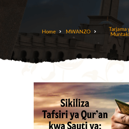
Tarjama 
Home
MWANZO
Muntak