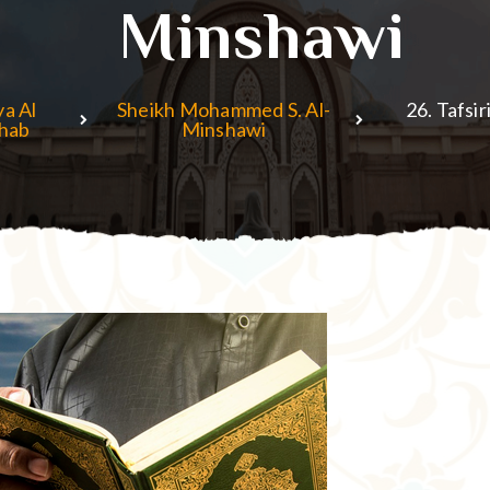
Minshawi
ya Al
Sheikh Mohammed S. Al-
26. Tafsi
hab
Minshawi