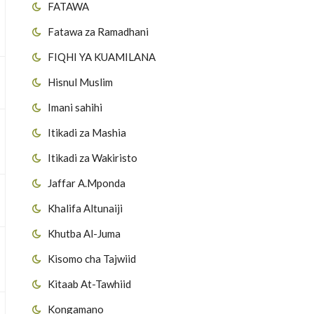
FATAWA
Fatawa za Ramadhani
FIQHI YA KUAMILANA
Hisnul Muslim
Imani sahihi
Itikadi za Mashia
Itikadi za Wakiristo
Jaffar A.Mponda
Khalifa Altunaiji
Khutba Al-Juma
Kisomo cha Tajwiid
Kitaab At-Tawhiid
Kongamano