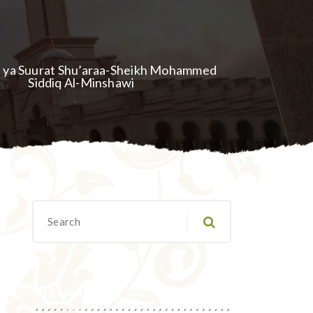
ri ya Suurat Shu’araa-Sheikh Mohammed
Siddiq Al-Minshawi
Migawanyo