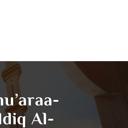
hu’araa-
diq Al-