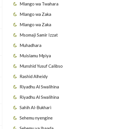
Mlango wa Twahara
Mlango wa Zaka
Mlango wa Zaka
Msomaji Samir Izzat
Muhadhara
Muislamu Mpiya
Munshid Yusuf Calibso
Rashid Alheidy
Riyadhu Al Swalihina
Riyadhu Al Swalihina
Sahih Al-Bukhari
Sehemu nyengine
Sehemu ya Ibaada