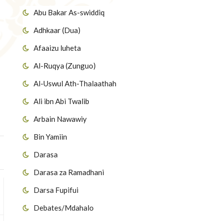
Abu Bakar As-swiddiq
Adhkaar (Dua)
Afaaizu luheta
Al-Ruqya (Zunguo)
Al-Uswul Ath-Thalaathah
Ali ibn Abi Twalib
Arbain Nawawiy
Bin Yamiin
Darasa
Darasa za Ramadhani
Darsa Fupifui
Debates/Mdahalo