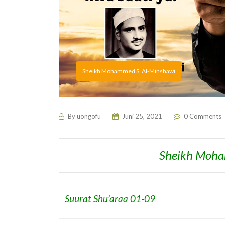
Sheikh Mohammed S. Al-Minshawi
By
uongofu
Juni 25, 2021
0 Comments
Sheikh Moha
Suurat Shu’araa 01-09