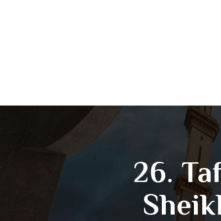
26. Ta
Sheik