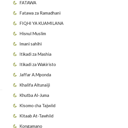
FATAWA
Fatawa za Ramadhani
FIQHI YA KUAMILANA
Hisnul Muslim
Imani sahihi
Itikadi za Mashia
Itikadi za Wakiristo
Jaffar A.Mponda
Khalifa Altunaiji
Khutba Al-Juma
Kisomo cha Tajwiid
Kitaab At-Tawhiid
Kongamano