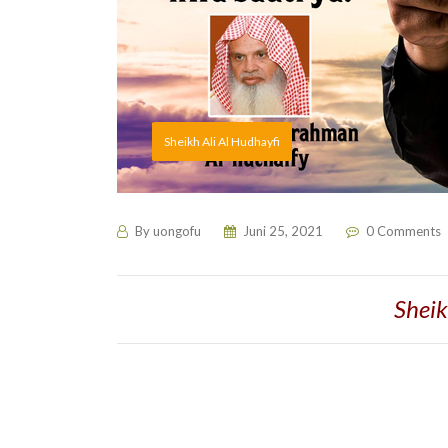
Sheikh Ali Al Hudhayfi
By
uongofu
Juni 25, 2021
0 Comments
Sheik