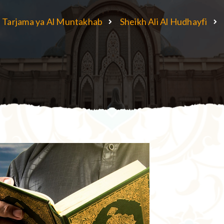
Tarjama ya Al Muntakhab
Sheikh Ali Al Hudhayfi