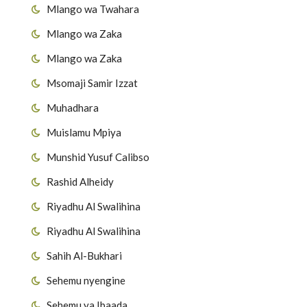
Mlango wa Twahara
Mlango wa Zaka
Mlango wa Zaka
Msomaji Samir Izzat
Muhadhara
Muislamu Mpiya
Munshid Yusuf Calibso
Rashid Alheidy
Riyadhu Al Swalihina
Riyadhu Al Swalihina
Sahih Al-Bukhari
Sehemu nyengine
Sehemu ya Ibaada