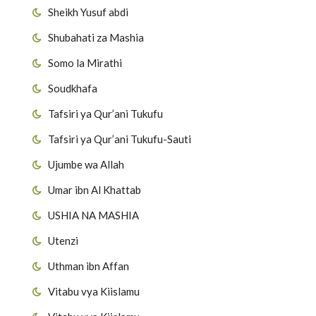
Sheikh Yusuf abdi
Shubahati za Mashia
Somo la Mirathi
Soudkhafa
Tafsiri ya Qur’ani Tukufu
Tafsiri ya Qur’ani Tukufu-Sauti
Ujumbe wa Allah
Umar ibn Al Khattab
USHIA NA MASHIA
Utenzi
Uthman ibn Affan
Vitabu vya Kiislamu