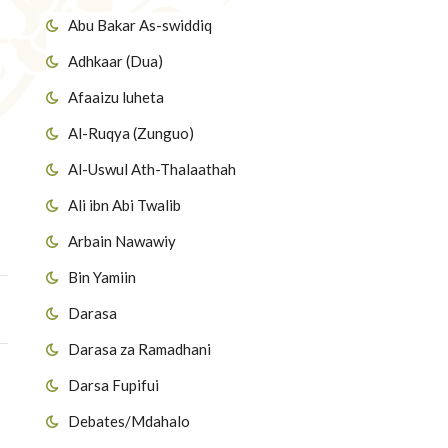
Abu Bakar As-swiddiq
Adhkaar (Dua)
Afaaizu luheta
Al-Ruqya (Zunguo)
Al-Uswul Ath-Thalaathah
Ali ibn Abi Twalib
Arbain Nawawiy
Bin Yamiin
Darasa
Darasa za Ramadhani
Darsa Fupifui
Debates/Mdahalo