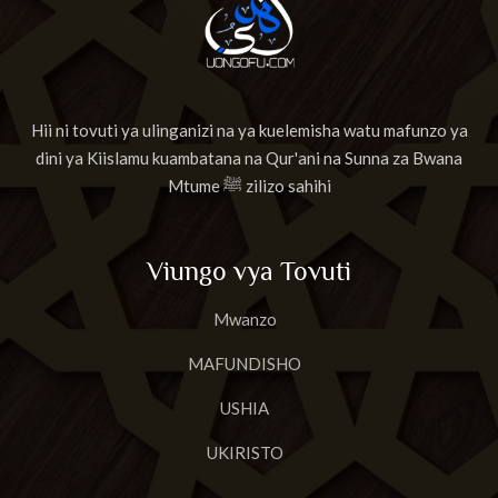
Hii ni tovuti ya ulinganizi na ya kuelemisha watu mafunzo ya
dini ya Kiislamu kuambatana na Qur'ani na Sunna za Bwana
Mtume ﷺ zilizo sahihi
Viungo vya Tovuti
Mwanzo
MAFUNDISHO
USHIA
UKIRISTO