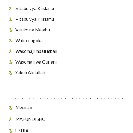
Vitabu vya Kiislamu
Vitabu vya Kiislamu
Vituko na Majabu
Walio ongoka
Wasomaji mbali mbali
Wasomaji wa Qur’ani
Yakub Abdallah
Viungo vya Tovuti
Mwanzo
MAFUNDISHO
USHIA