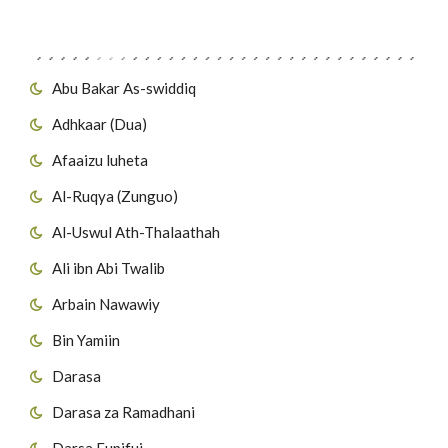
Migawanyo
Abu Bakar As-swiddiq
Adhkaar (Dua)
Afaaizu luheta
Al-Ruqya (Zunguo)
Al-Uswul Ath-Thalaathah
Ali ibn Abi Twalib
Arbain Nawawiy
Bin Yamiin
Darasa
Darasa za Ramadhani
Darsa Fupifui