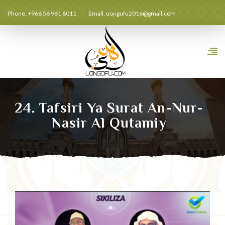
Phone: +966 56 961 8011
Email:
uongofu2016@gmail.com
24. Tafsiri Ya Surat An-Nur-
Nasir Al Qutamiy