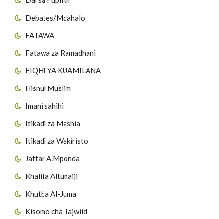
Debates/Mdahalo
FATAWA
Fatawa za Ramadhani
FIQHI YA KUAMILANA
Hisnul Muslim
Imani sahihi
Itikadi za Mashia
Itikadi za Wakiristo
Jaffar A.Mponda
Khalifa Altunaiji
Khutba Al-Juma
Kisomo cha Tajwiid