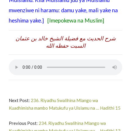
mwenziwe ni haramu: damu yake, mali yake na
heshima yake.
]
[Imepokewa na Muslim]
شرح الحديث مع فضيلة الشيخ خالد بن عثمان
السبت حفظه الله
Next Post:
236. Riyadhu Swalihina Mlango wa
Kuadhimisha mambo Matukufu ya Uislamu na … Hadithi 15
Previous Post:
234. Riyadhu Swalihina Mlango wa
Kuadhimisha mambo Matukufu ya Uislamu na … Hadithi 13