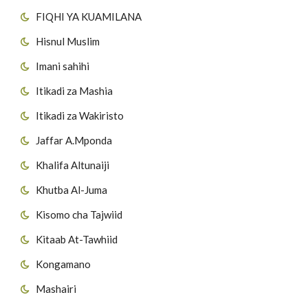
FIQHI YA KUAMILANA
Hisnul Muslim
Imani sahihi
Itikadi za Mashia
Itikadi za Wakiristo
Jaffar A.Mponda
Khalifa Altunaiji
Khutba Al-Juma
Kisomo cha Tajwiid
Kitaab At-Tawhiid
Kongamano
Mashairi