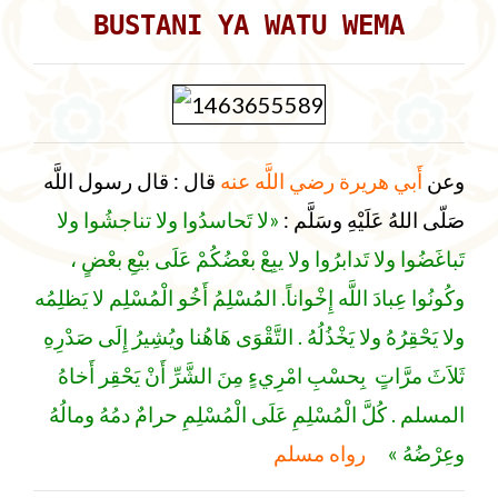
BUSTANI YA WATU WEMA
وعن
أَبي هريرة رضي اللَّه عنه
قال : قال رسول اللَّه
صَلّى اللهُ عَلَيْهِ وسَلَّم :
«لا تَحاسدُوا ولا تناجشُوا ولا
تَباغَضُوا ولا تَدابرُوا ولا يبِعْ بعْضُكُمْ عَلَى بيْعِ بعْضٍ ،
وكُونُوا عِبادَ اللَّه إِخْواناً. المُسْلِمُ أَخُو الْمُسْلِم لا يَظلِمُه
ولا يَحْقِرُهُ ولا يَخْذُلُهُ . التَّقْوَى هَاهُنا ويُشِيرُ إِلَى صَدْرِهِ
ثَلاَثَ مرَّاتٍ بِحسْبِ امْرِيءٍ مِنَ الشَّرِّ أَنْ يَحْقِر أَخاهُ
المسلم . كُلَّ الْمُسْلِمِ عَلَى الْمُسْلِمِ حرامٌ دمُهُ ومالُهُ
وعِرْضُهُ »
رواه مسلم