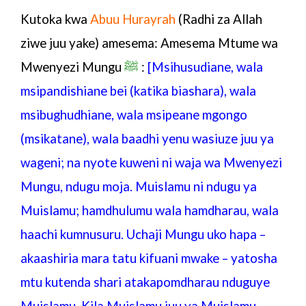
Kutoka kwa
Abuu Hurayrah
(Radhi za Allah
ziwe juu yake) amesema: Amesema Mtume wa
Mwenyezi Mungu
ﷺ
:
[Msihusudiane, wala
msipandishiane bei (katika biashara), wala
msibughudhiane, wala msipeane mgongo
(msikatane), wala baadhi yenu wasiuze juu ya
wageni; na
nyote
kuweni ni waja wa Mwenyezi
Mungu, ndugu moja. Muislamu ni ndugu ya
Muislamu; hamdhulumu wala hamdharau, wala
haachi kumnusuru. Uchaji Mungu uko hapa –
akaashiria mara tatu kifuani mwake – yatosha
mtu kutenda shari atakapomdharau nduguye
Muislamu. Kila Muislamu juu ya Muislamu