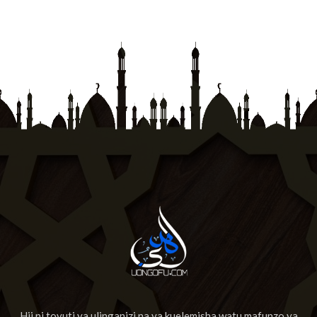
Hii ni tovuti ya ulinganizi na ya kuelemisha watu mafunzo ya