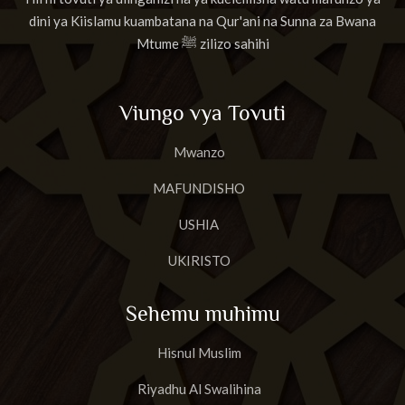
dini ya Kiislamu kuambatana na Qur'ani na Sunna za Bwana
Mtume ﷺ zilizo sahihi
Viungo vya Tovuti
Mwanzo
MAFUNDISHO
USHIA
UKIRISTO
Sehemu muhimu
Hisnul Muslim
Riyadhu Al Swalihina