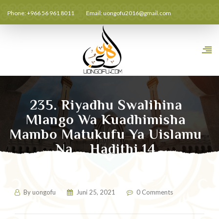
Phone: +966 56 961 8011
Email:
uongofu2016@gmail.com
235. Riyadhu Swalihina
Mlango Wa Kuadhimisha
Mambo Matukufu Ya Uislamu
Na … Hadithi 14
By
uongofu
Juni 25, 2021
0 Comments