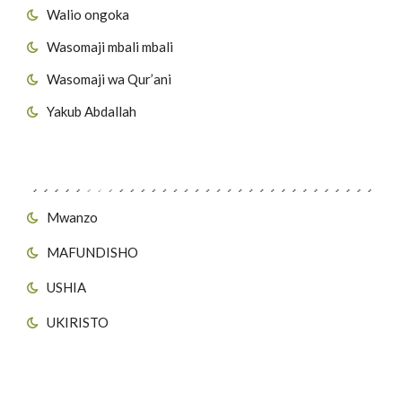
Walio ongoka
Wasomaji mbali mbali
Wasomaji wa Qur’ani
Yakub Abdallah
Viungo vya Tovuti
Mwanzo
MAFUNDISHO
USHIA
UKIRISTO