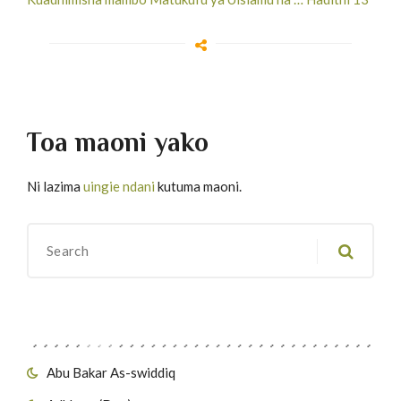
Toa maoni yako
Ni lazima
uingie ndani
kutuma maoni.
Migawanyo
Abu Bakar As-swiddiq