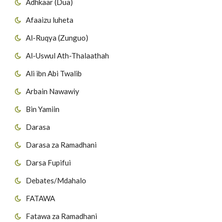
Adhkaar (Dua)
Afaaizu luheta
Al-Ruqya (Zunguo)
Al-Uswul Ath-Thalaathah
Ali ibn Abi Twalib
Arbain Nawawiy
Bin Yamiin
Darasa
Darasa za Ramadhani
Darsa Fupifui
Debates/Mdahalo
FATAWA
Fatawa za Ramadhani