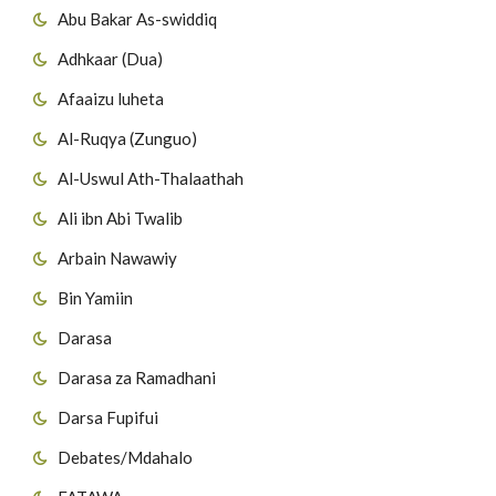
Abu Bakar As-swiddiq
Adhkaar (Dua)
Afaaizu luheta
Al-Ruqya (Zunguo)
Al-Uswul Ath-Thalaathah
Ali ibn Abi Twalib
Arbain Nawawiy
Bin Yamiin
Darasa
Darasa za Ramadhani
Darsa Fupifui
Debates/Mdahalo