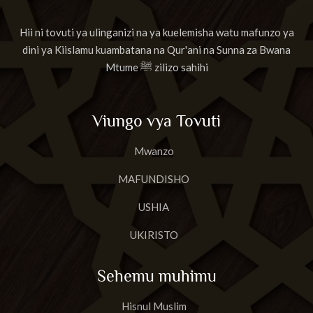
Hii ni tovuti ya ulinganizi na ya kuelemisha watu mafunzo ya
dini ya Kiislamu kuambatana na Qur'ani na Sunna za Bwana
Mtume ﷺ zilizo sahihi
Viungo vya Tovuti
Mwanzo
MAFUNDISHO
USHIA
UKIRISTO
Sehemu muhimu
Hisnul Muslim