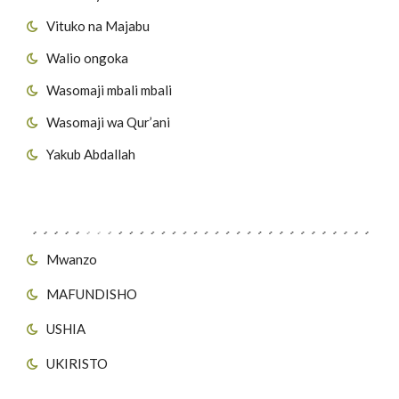
Vituko na Majabu
Walio ongoka
Wasomaji mbali mbali
Wasomaji wa Qur’ani
Yakub Abdallah
Viungo vya Tovuti
Mwanzo
MAFUNDISHO
USHIA
UKIRISTO