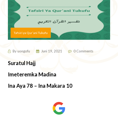
Tafsiri ya Qur’ani Tukufu
By
uongofu
Juni 19, 2021
0 Comments
Suratul Hajj
Imeteremka Madina
Ina Aya 78 – Ina Makara 10