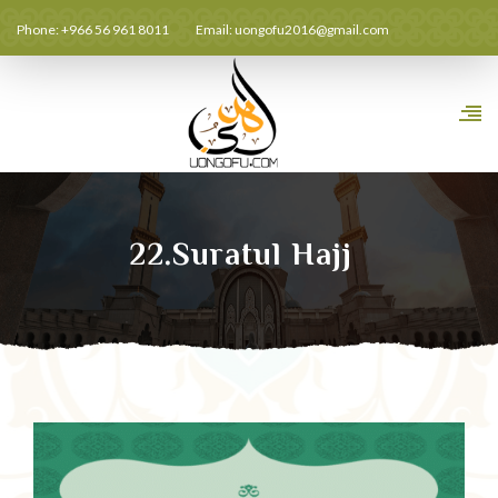
Phone: +966 56 961 8011
Email:
uongofu2016@gmail.com
22.Suratul Hajj