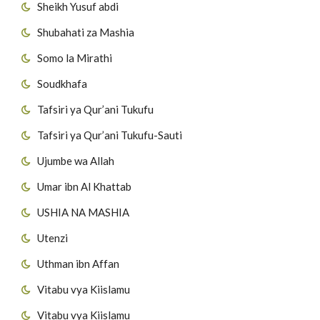
Sheikh Yusuf abdi
Shubahati za Mashia
Somo la Mirathi
Soudkhafa
Tafsiri ya Qur’ani Tukufu
Tafsiri ya Qur’ani Tukufu-Sauti
Ujumbe wa Allah
Umar ibn Al Khattab
USHIA NA MASHIA
Utenzi
Uthman ibn Affan
Vitabu vya Kiislamu
Vitabu vya Kiislamu