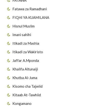
FATAWA
Fatawa za Ramadhani
FIQHI YA KUAMILANA
Hisnul Muslim
Imani sahihi
Itikadi za Mashia
Itikadi za Wakiristo
Jaffar A.Mponda
Khalifa Altunaiji
Khutba Al-Juma
Kisomo cha Tajwiid
Kitaab At-Tawhiid
Kongamano