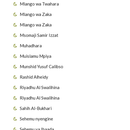
Mlango wa Twahara
Mlango wa Zaka
Mlango wa Zaka
Msomaji Samir Izzat
Muhadhara
Muislamu Mpiya
Munshid Yusuf Calibso
Rashid Alheidy
Riyadhu Al Swalihina
Riyadhu Al Swalihina
Sahih Al-Bukhari
Sehemu nyengine
Sehemu ya Ibaada