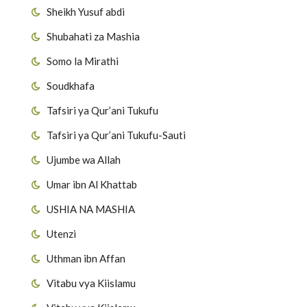
Sheikh Yusuf abdi
Shubahati za Mashia
Somo la Mirathi
Soudkhafa
Tafsiri ya Qur’ani Tukufu
Tafsiri ya Qur’ani Tukufu-Sauti
Ujumbe wa Allah
Umar ibn Al Khattab
USHIA NA MASHIA
Utenzi
Uthman ibn Affan
Vitabu vya Kiislamu