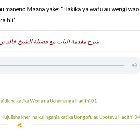
 maneno Maana yake: “Hakika ya watu au wengi wao
a hii”
شرح مقدمة الباب مع فضيلة الشيخ خالد بن
saidiana katika Wema na Uchamunga Hadithi 01
Kujulisha kheri na kulingania katika Uongofu au Upotevu Hadithi 04