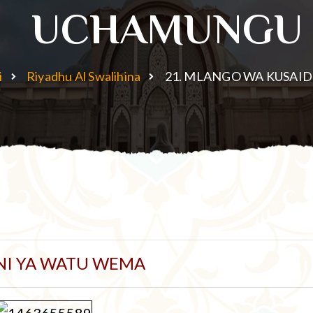
UCHAMUNGU
i
Riyadhu Al Swalihina
21. MLANGO WA KUSAI
NI YA WATU WEMA