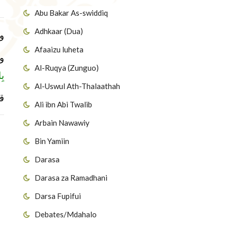
Abu Bakar As-swiddiq
Adhkaar (Dua)
و
Afaaizu luheta
و
Al-Ruqya (Zunguo)
بِ
Al-Uswul Ath-Thalaathah
ق
Ali ibn Abi Twalib
Arbain Nawawiy
Bin Yamiin
Darasa
Darasa za Ramadhani
Darsa Fupifui
Debates/Mdahalo