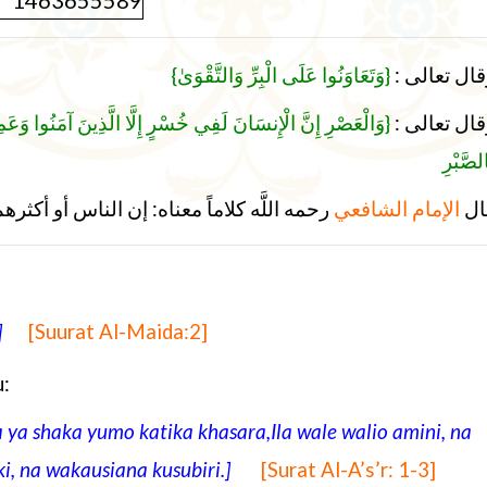
{
{وَتَعَاوَنُوا عَلَى الْبِرِّ وَالتَّقْوَىٰ
:
قال تعالى
وَالْعَصْرِ إِنَّ الْإِنسَانَ لَفِي خُسْرٍ إِلَّا الَّذِينَ آمَنُوا وَعَم
:
قال تعالى
الصَّبْرِ
ال
الإمام الشافعي
رحمه اللَّه كلاماً معناه: إن الناس أو أكث
]
[Suurat Al-Maida:2]
:
a shaka yumo katika khasara,Ila wale walio amini, na
, na wakausiana kusubiri.
]
[Surat Al-A’s’r: 1-3]