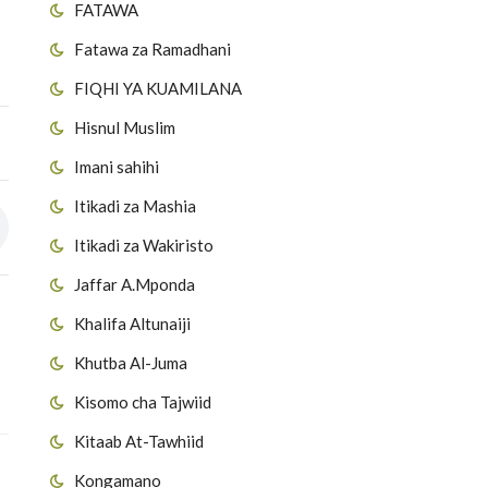
FATAWA
Fatawa za Ramadhani
FIQHI YA KUAMILANA
Hisnul Muslim
Imani sahihi
Itikadi za Mashia
Itikadi za Wakiristo
Jaffar A.Mponda
Khalifa Altunaiji
Khutba Al-Juma
Kisomo cha Tajwiid
Kitaab At-Tawhiid
Kongamano