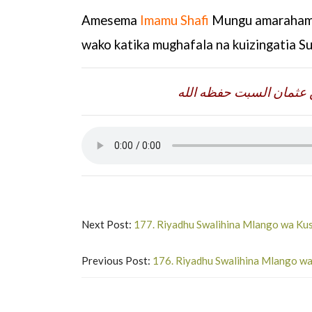
Amesema
Imamu Shafi
Mungu amarahamu
wako katika mughafala na kuizingatia Sur
 عثمان السبت حفظه الله
Next Post:
177. Riyadhu Swalihina Mlango wa Ku
Previous Post:
176. Riyadhu Swalihina Mlango wa 