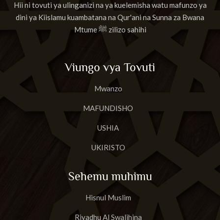
Hii ni tovuti ya ulinganizi na ya kuelemisha watu mafunzo ya
dini ya Kiislamu kuambatana na Qur'ani na Sunna za Bwana
Mtume ﷺ zilizo sahihi
Viungo vya Tovuti
Mwanzo
MAFUNDISHO
USHIA
UKIRISTO
Sehemu muhimu
Hisnul Muslim
Riyadhu Al Swalihina