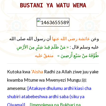
BUSTANI YA WATU WEMA
وعن
عائشة رضي الله عنها
أن رسول الله صلى الله
عليه وسلم قال :
مَنْ ظَلَمَ قِيدَ شِبْرٍ مِنَ الأرْضِ
«
طُوِّقَهُ منْ سَبْعِ أَرَضِينَ
متفقٌ عليه
»
Kutoka kwa
‘Aisha
Radhi za Allah ziwe juu yake
kwamba Mtume wa Mwenyezi Mungu
ﷺ
amesema:
[Atakaye dhulumu ardhi kiasi cha
shubiri atabebeshwa ardhi saba (siku ya
Qiyama)]
[Imepokewa na Bukhari na