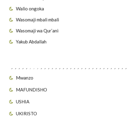
Walio ongoka
Wasomaji mbali mbali
Wasomaji wa Qur’ani
Yakub Abdallah
Viungo vya Tovuti
Mwanzo
MAFUNDISHO
USHIA
UKIRISTO