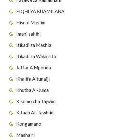
FIQHI YA KUAMILANA
Hisnul Muslim
Imani sahihi
Itikadi za Mashia
Itikadi za Wakiristo
Jaffar A.Mponda
Khalifa Altunaiji
Khutba Al-Juma
Kisomo cha Tajwiid
Kitaab At-Tawhiid
Kongamano
Mashairi