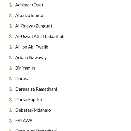
Adhkaar (Dua)
Afaaizu luheta
Al-Ruqya (Zunguo)
Al-Uswul Ath-Thalaathah
Ali ibn Abi Twalib
Arbain Nawawiy
Bin Yamiin
Darasa
Darasa za Ramadhani
Darsa Fupifui
Debates/Mdahalo
FATAWA
Fatawa za Ramadhani