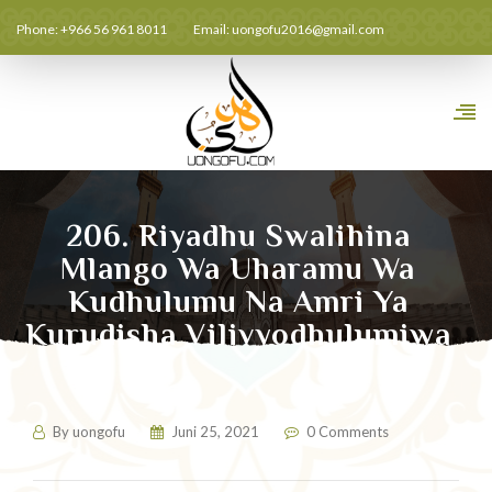
Phone: +966 56 961 8011
Email:
uongofu2016@gmail.com
206. Riyadhu Swalihina
Mlango Wa Uharamu Wa
Kudhulumu Na Amri Ya
Kurudisha Vilivyodhulumiwa
Hadithi 04
By
uongofu
Juni 25, 2021
0 Comments