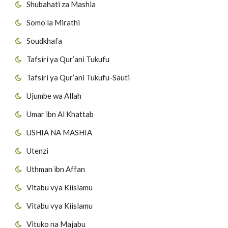
Shubahati za Mashia
Somo la Mirathi
Soudkhafa
Tafsiri ya Qur’ani Tukufu
Tafsiri ya Qur’ani Tukufu-Sauti
Ujumbe wa Allah
Umar ibn Al Khattab
USHIA NA MASHIA
Utenzi
Uthman ibn Affan
Vitabu vya Kiislamu
Vitabu vya Kiislamu
Vituko na Majabu