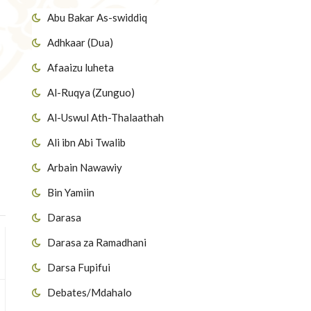
Abu Bakar As-swiddiq
Adhkaar (Dua)
Afaaizu luheta
Al-Ruqya (Zunguo)
Al-Uswul Ath-Thalaathah
Ali ibn Abi Twalib
Arbain Nawawiy
Bin Yamiin
Darasa
Darasa za Ramadhani
Darsa Fupifui
Debates/Mdahalo