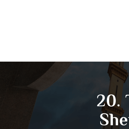
20. 
She