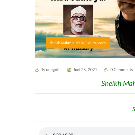
Sheikh Mahmoud Khalil Al-Hussary
By
uongofu
Juni 25, 2021
0 Comments
Sheikh Mah
S