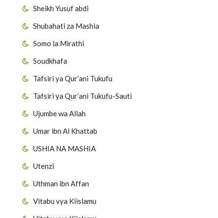
Sheikh Yusuf abdi
Shubahati za Mashia
Somo la Mirathi
Soudkhafa
Tafsiri ya Qur’ani Tukufu
Tafsiri ya Qur’ani Tukufu-Sauti
Ujumbe wa Allah
Umar ibn Al Khattab
USHIA NA MASHIA
Utenzi
Uthman ibn Affan
Vitabu vya Kiislamu