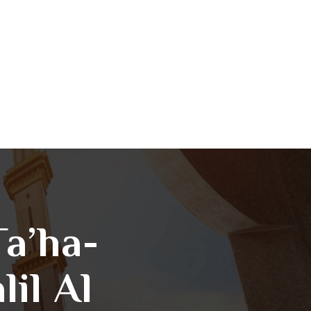
Ta’ha-
il Al