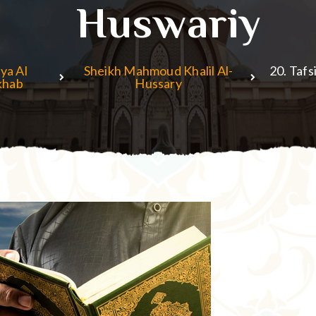
Huswariy
ya Al
Sheikh Mahmoud Khalil Al-
20. Tafs
khab
Hussary