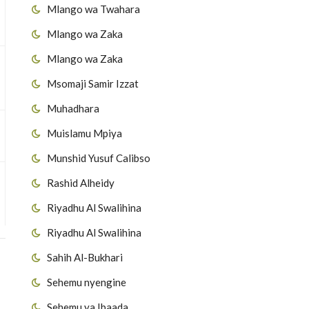
Mlango wa Twahara
Mlango wa Zaka
Mlango wa Zaka
Msomaji Samir Izzat
Muhadhara
Muislamu Mpiya
Munshid Yusuf Calibso
Rashid Alheidy
Riyadhu Al Swalihina
Riyadhu Al Swalihina
Sahih Al-Bukhari
Sehemu nyengine
Sehemu ya Ibaada