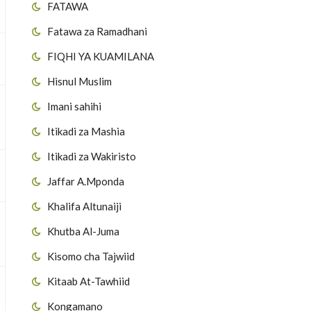
FATAWA
Fatawa za Ramadhani
FIQHI YA KUAMILANA
Hisnul Muslim
Imani sahihi
Itikadi za Mashia
Itikadi za Wakiristo
Jaffar A.Mponda
Khalifa Altunaiji
Khutba Al-Juma
Kisomo cha Tajwiid
Kitaab At-Tawhiid
Kongamano