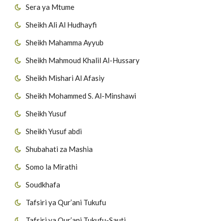
Sera ya Mtume
Sheikh Ali Al Hudhayfi
Sheikh Mahamma Ayyub
Sheikh Mahmoud Khalil Al-Hussary
Sheikh Mishari Al Afasiy
Sheikh Mohammed S. Al-Minshawi
Sheikh Yusuf
Sheikh Yusuf abdi
Shubahati za Mashia
Somo la Mirathi
Soudkhafa
Tafsiri ya Qur’ani Tukufu
Tafsiri ya Qur’ani Tukufu-Sauti