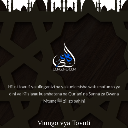
Hii ni tovuti ya ulinganizi na ya kuelemisha watu mafunzo ya
dini ya Kiislamu kuambatana na Qur'ani na Sunna za Bwana
Mtume ﷺ zilizo sahihi
Viungo vya Tovuti