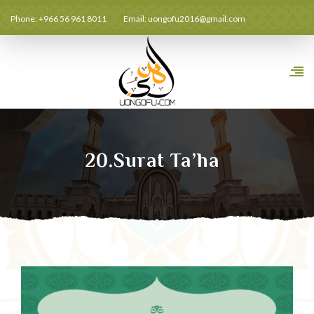
Phone: +966 56 961 8011
Email:
uongofu2016@gmail.com
20.Surat Ta’ha