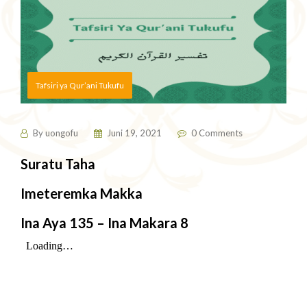
Tafsiri ya Qur’ani Tukufu
By
uongofu
Juni 19, 2021
0 Comments
Suratu Taha
Imeteremka Makka
Ina Aya 135 – Ina Makara 8