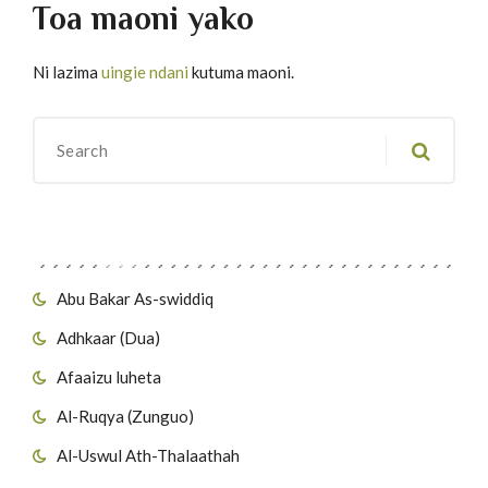
Toa maoni yako
Ni lazima
uingie ndani
kutuma maoni.
Migawanyo
Abu Bakar As-swiddiq
Adhkaar (Dua)
Afaaizu luheta
Al-Ruqya (Zunguo)
Al-Uswul Ath-Thalaathah