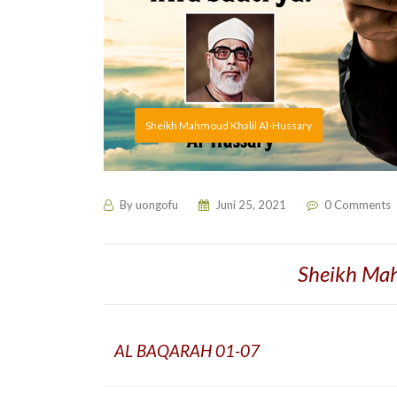
Sheikh Mahmoud Khalil Al-Hussary
By
uongofu
Juni 25, 2021
0 Comments
Sheikh Mah
AL BAQARAH 01-07