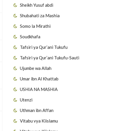
Sheikh Yusuf abdi
Shubahati za Mashia
Somo la Mirathi
Soudkhafa
Tafsiri ya Qur’ani Tukufu
Tafsiri ya Qur’ani Tukufu-Sauti
Ujumbe wa Allah
Umar ibn Al Khattab
USHIA NA MASHIA
Utenzi
Uthman ibn Affan
Vitabu vya Kiislamu