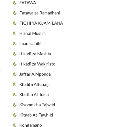
FATAWA
Fatawa za Ramadhani
FIQHI YA KUAMILANA
Hisnul Muslim
Imani sahihi
Itikadi za Mashia
Itikadi za Wakiristo
Jaffar A.Mponda
Khalifa Altunaiji
Khutba Al-Juma
Kisomo cha Tajwiid
Kitaab At-Tawhiid
Kongamano