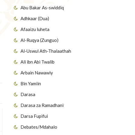
Abu Bakar As-swiddiq
Adhkaar (Dua)
Afaaizu luheta
Al-Ruqya (Zunguo)
Al-Uswul Ath-Thalaathah
Ali ibn Abi Twalib
Arbain Nawawiy
Bin Yamiin
Darasa
Darasa za Ramadhani
Darsa Fupifui
Debates/Mdahalo