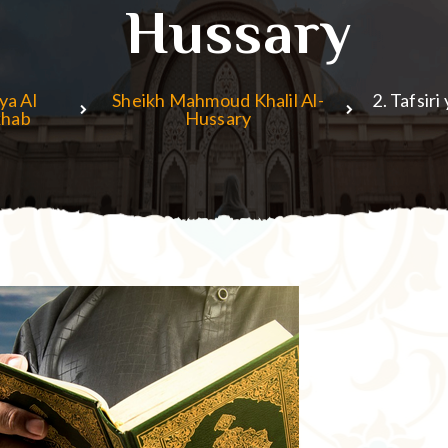
Hussary
ya Al
Sheikh Mahmoud Khalil Al-
2. Tafsir
hab
Hussary