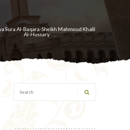
i ya Sura Al-Baqara-Sheikh Mahmoud Khalil
Al-Hussary
Migawanyo