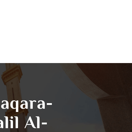
Baqara-
il Al-