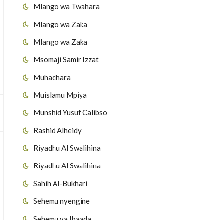
Mlango wa Twahara
Mlango wa Zaka
Mlango wa Zaka
Msomaji Samir Izzat
Muhadhara
Muislamu Mpiya
Munshid Yusuf Calibso
Rashid Alheidy
Riyadhu Al Swalihina
Riyadhu Al Swalihina
Sahih Al-Bukhari
Sehemu nyengine
Sehemu ya Ibaada