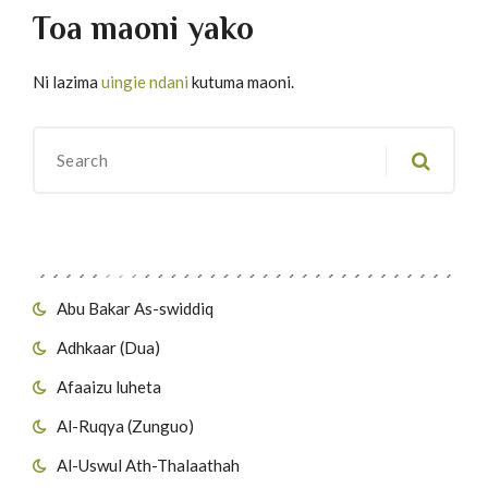
Toa maoni yako
Ni lazima
uingie ndani
kutuma maoni.
Migawanyo
Abu Bakar As-swiddiq
Adhkaar (Dua)
Afaaizu luheta
Al-Ruqya (Zunguo)
Al-Uswul Ath-Thalaathah