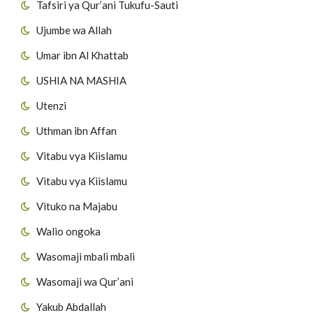
Tafsiri ya Qur’ani Tukufu-Sauti
Ujumbe wa Allah
Umar ibn Al Khattab
USHIA NA MASHIA
Utenzi
Uthman ibn Affan
Vitabu vya Kiislamu
Vitabu vya Kiislamu
Vituko na Majabu
Walio ongoka
Wasomaji mbali mbali
Wasomaji wa Qur’ani
Yakub Abdallah