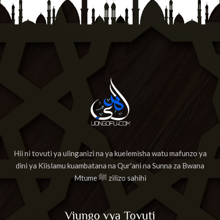
Hii ni tovuti ya ulinganizi na ya kuelemisha watu mafunzo ya
dini ya Kiislamu kuambatana na Qur'ani na Sunna za Bwana
Mtume ﷺ zilizo sahihi
Viungo vya Tovuti