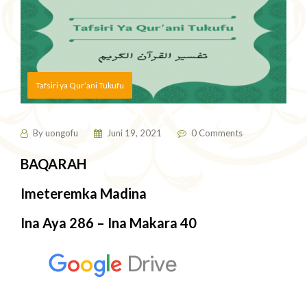
Tafsiri ya Qur’ani Tukufu
By
uongofu
Juni 19, 2021
0 Comments
BAQARAH
Imeteremka Madina
Ina Aya 286 – Ina Makara 40