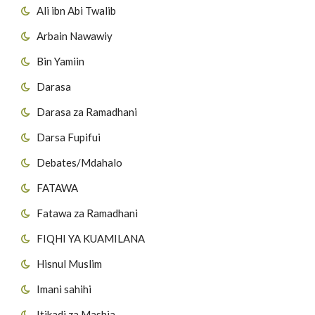
Ali ibn Abi Twalib
Arbain Nawawiy
Bin Yamiin
Darasa
Darasa za Ramadhani
Darsa Fupifui
Debates/Mdahalo
FATAWA
Fatawa za Ramadhani
FIQHI YA KUAMILANA
Hisnul Muslim
Imani sahihi
Itikadi za Mashia