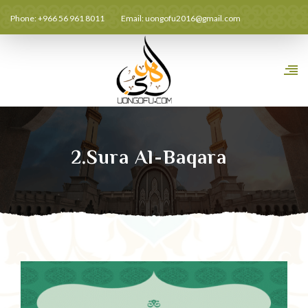
Phone: +966 56 961 8011
Email:
uongofu2016@gmail.com
2.Sura Al-Baqara