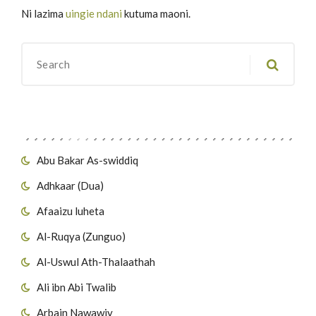
Ni lazima
uingie ndani
kutuma maoni.
Migawanyo
Abu Bakar As-swiddiq
Adhkaar (Dua)
Afaaizu luheta
Al-Ruqya (Zunguo)
Al-Uswul Ath-Thalaathah
Ali ibn Abi Twalib
Arbain Nawawiy