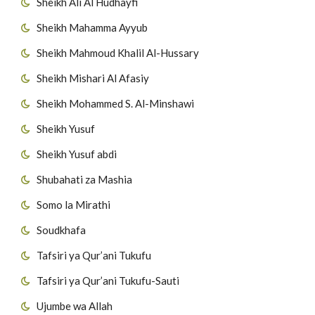
Sheikh Ali Al Hudhayfi
Sheikh Mahamma Ayyub
Sheikh Mahmoud Khalil Al-Hussary
Sheikh Mishari Al Afasiy
Sheikh Mohammed S. Al-Minshawi
Sheikh Yusuf
Sheikh Yusuf abdi
Shubahati za Mashia
Somo la Mirathi
Soudkhafa
Tafsiri ya Qur’ani Tukufu
Tafsiri ya Qur’ani Tukufu-Sauti
Ujumbe wa Allah