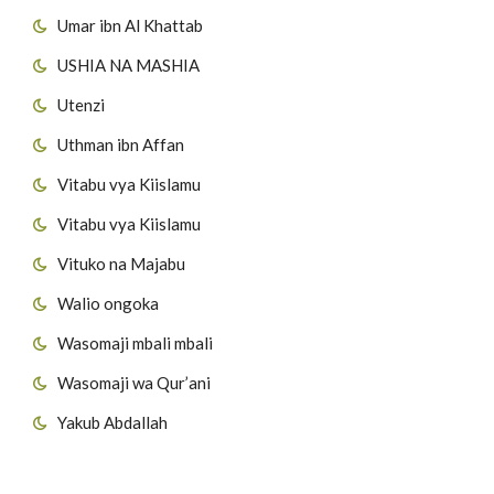
Umar ibn Al Khattab
USHIA NA MASHIA
Utenzi
Uthman ibn Affan
Vitabu vya Kiislamu
Vitabu vya Kiislamu
Vituko na Majabu
Walio ongoka
Wasomaji mbali mbali
Wasomaji wa Qur’ani
Yakub Abdallah
Viungo vya Tovuti