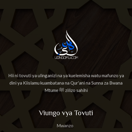
Hii ni tovuti ya ulinganizi na ya kuelemisha watu mafunzo ya
dini ya Kiislamu kuambatana na Qur'ani na Sunna za Bwana
Mtume ﷺ zilizo sahihi
Viungo vya Tovuti
Mwanzo