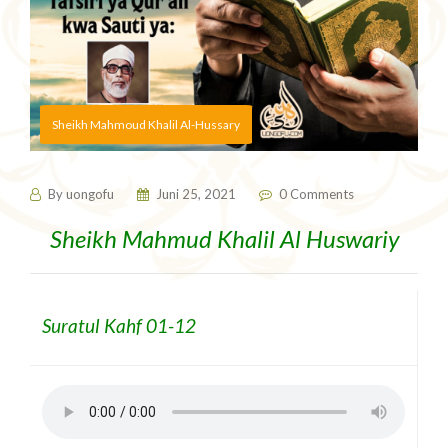
Sheikh Mahmoud Khalil Al-Hussary
By
uongofu
Juni 25, 2021
0 Comments
Sheikh Mahmud Khalil Al Huswariy
Suratul Kahf 01-12