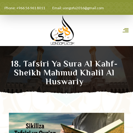
Phone: +966 56 961 8011
Email:
uongofu2016@gmail.com
18. Tafsiri Ya Sura Al Kahf-
Sheikh Mahmud Khalil Al
Huswariy