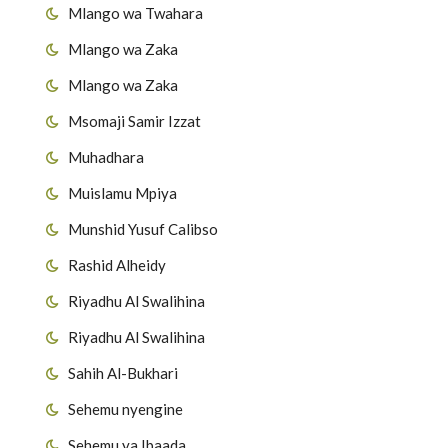
Mlango wa Twahara
Mlango wa Zaka
Mlango wa Zaka
Msomaji Samir Izzat
Muhadhara
Muislamu Mpiya
Munshid Yusuf Calibso
Rashid Alheidy
Riyadhu Al Swalihina
Riyadhu Al Swalihina
Sahih Al-Bukhari
Sehemu nyengine
Sehemu ya Ibaada