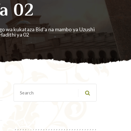
Ya 02
go wa kukataza Bid’a na mambo ya Uzushi
Hadithi ya 02
Migawanyo