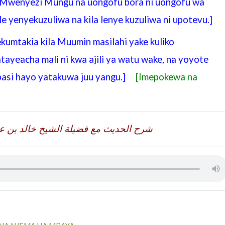
a Mwenyezi Mungu na uongofu bora ni uongofu wa
e yenyekuzuliwa na kila lenye kuzuliwa ni upotevu.]
kumtakia kila Muumin masilahi yake kuliko
atayeacha mali ni kwa ajili ya watu wake, na yoyote
 basi hayo yatakuwa juu yangu.]
[Imepokewa na
شرح الحديث مع فضيلة الشيخ خالد بن ع