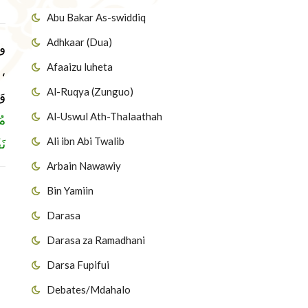
Abu Bakar As-swiddiq
Adhkaar (Dua)
و
Afaaizu luheta
 :
Al-Ruqya (Zunguo)
و:
Al-Uswul Ath-Thalaathah
 »
Ali ibn Abi Twalib
 »
Arbain Nawawiy
Bin Yamiin
Darasa
Darasa za Ramadhani
Darsa Fupifui
Debates/Mdahalo