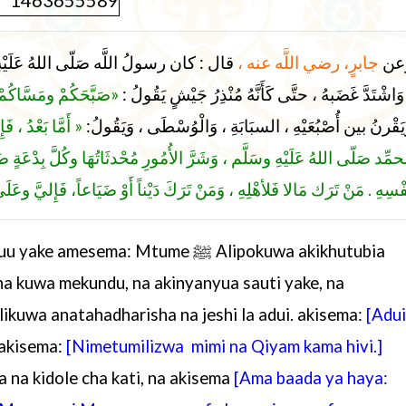
عن
جابرٍ، رضي اللَّه عنه ،
قال : كان رسولُ اللَّه صَلّى اللهُ عَلَيْهِ و
، وَاشْتَدَّ غَضَبهُ ، حتَّى كَأَنَّهُ مُنْذِرُ جَيْشٍ يَقُولُ
صَبَّحَكُمْ ومَسَّاكُم »
َيَقْرنُ بين أُصْبُعَيْهِ ، السبَابَةِ ، وَالْوُسْطَى ، وَيَقُولُ
أَمَّا بَعْدُ ، فَ
مُحمِّد صَلّى اللهُ عَلَيْهِ وسَلَّم ، وَشَرَّ الأُمُورِ مُحْدثَاتُهَا وكُلَّ بِدْعَةٍ 
نَفْسِهِ . مَنْ تَرَك مَالا فَلأهْلِهِ ، وَمَنْ تَرَكَ دَيْناً أَوْ ضَيَاعاً، فَإِليَّ وعَ
 juu yake amesema:
Mtume
ﷺ
Alipokuwa akikhutubia
na kuwa mekundu, na akinyanyua sauti yake, na
ikuwa anatahadharisha na jeshi la adui. akisema:
[Adui
akisema:
[Nimetumilizwa mimi na Qiyam kama hivi.]
 na kidole cha kati, na akisema
[Ama baada ya haya: