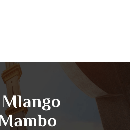
a Mlango
a Mambo