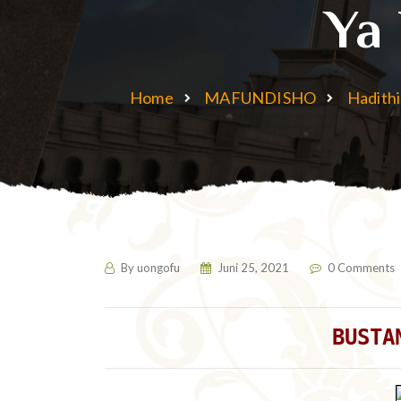
Ya 
Home
MAFUNDISHO
Hadithi
By
uongofu
Juni 25, 2021
0 Comments
BUSTA