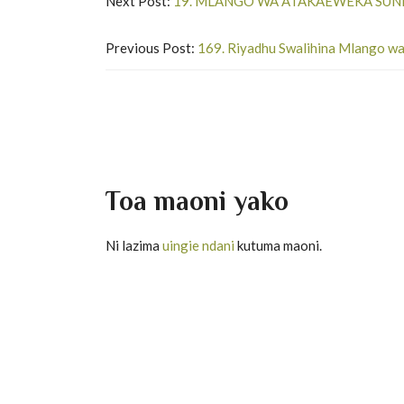
Next Post:
19. MLANGO WA ATAKAEWEKA SUN
Previous Post:
169. Riyadhu Swalihina Mlango wa 
Toa maoni yako
Ni lazima
uingie ndani
kutuma maoni.