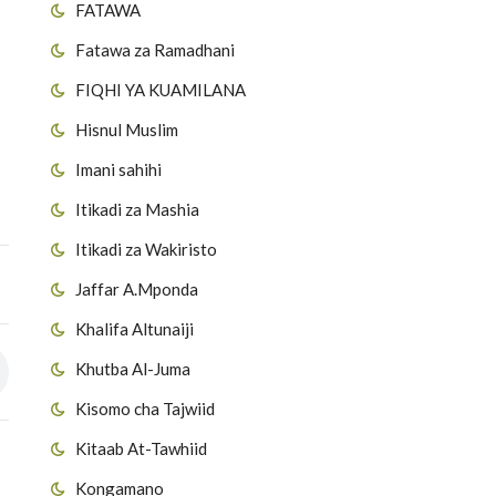
FATAWA
Fatawa za Ramadhani
FIQHI YA KUAMILANA
Hisnul Muslim
Imani sahihi
Itikadi za Mashia
Itikadi za Wakiristo
Jaffar A.Mponda
Khalifa Altunaiji
Khutba Al-Juma
Kisomo cha Tajwiid
Kitaab At-Tawhiid
Kongamano