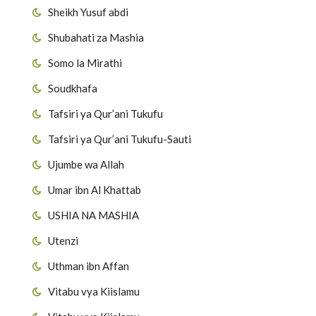
Sheikh Yusuf abdi
Shubahati za Mashia
Somo la Mirathi
Soudkhafa
Tafsiri ya Qur’ani Tukufu
Tafsiri ya Qur’ani Tukufu-Sauti
Ujumbe wa Allah
Umar ibn Al Khattab
USHIA NA MASHIA
Utenzi
Uthman ibn Affan
Vitabu vya Kiislamu