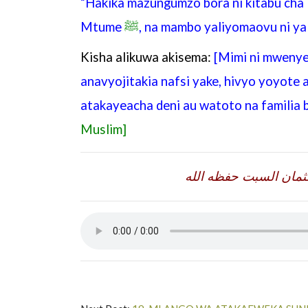
“Hakika mazungumzo bora ni kitabu ch
Mtume
ﷺ
, na mambo yaliyomaovu ni yal
Kisha alikuwa akisema:
[Mimi ni mwenye
anavyojitakia nafsi yake, hivyo yoyote 
atakayeacha deni au watoto na familia
Muslim]
ثمان السبت حفظه الله