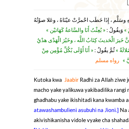
سَلَّم ، إِذَا خَطَب احْمرَّتْ عيْنَاهُ ، وعَلا صوْتُهُ
«ْ
وَيقُولُ :
« بُعِثْتُ أَنَا والسَّاعةُ كَهَاتيْن »
« إِنَّ خَيرَ الْحَديثَ كِتَابُ اللَّه ، وخَيْرَ الْهَدْى هدْيُ
ضَلالَةٌ
ثُمَّ يقُولُ :
« أَنَا أَوْلَى بُكُلِّ مُؤْمِن مِنْ
لَيَّ
رواه مسلم
Kutoka kwa
Jaabir
Radhi za Allah ziwe
macho yake yalikuwa yakibadilika rangi 
ghadhabu yake ikishitadi kana kwamba al
atawashambulieni asubuhi na Jioni.]
Na 
akivishikanisha vidole vyake cha shahada