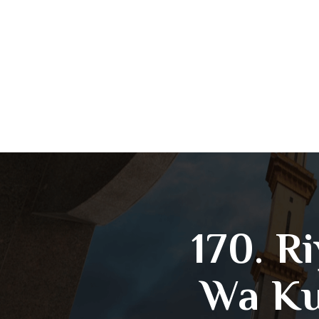
170. R
Wa Ku