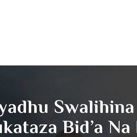
iyadhu Swalihin
kataza Bid’a N