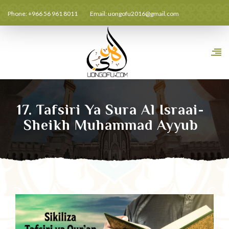
Phone: +966 56 961 8011
Email:
uongofu2016@gmail.com
17. Tafsiri Ya Sura Al Israai-
Sheikh Muhammad Ayyub