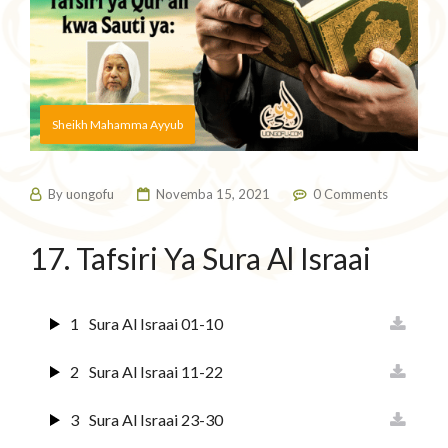
Sheikh Mahamma Ayyub
By
uongofu
Novemba 15, 2021
0 Comments
17. Tafsiri Ya Sura Al Israai
1
Sura Al Israai 01-10
2
Sura Al Israai 11-22
3
Sura Al Israai 23-30