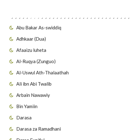
Migawanyo
Abu Bakar As-swiddiq
Adhkaar (Dua)
Afaaizu luheta
Al-Ruqya (Zunguo)
Al-Uswul Ath-Thalaathah
Ali ibn Abi Twalib
Arbain Nawawiy
Bin Yamiin
Darasa
Darasa za Ramadhani
Darsa Fupifui