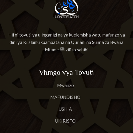
Hii ni tovuti ya ulinganizi na ya kuelemisha watu mafunzo ya
dini ya Kiislamu kuambatana na Qur'ani na Sunna za Bwana
Mtume ﷺ zilizo sahihi
Viungo vya Tovuti
Mwanzo
MAFUNDISHO
USHIA
UKIRISTO