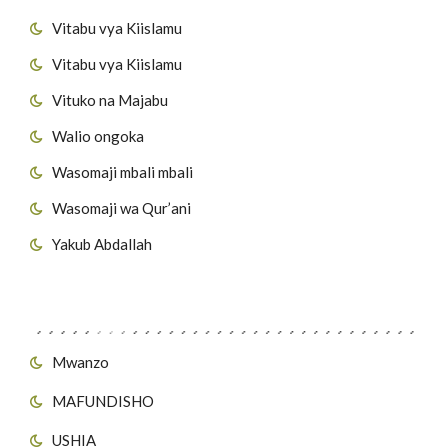
Vitabu vya Kiislamu
Vitabu vya Kiislamu
Vituko na Majabu
Walio ongoka
Wasomaji mbali mbali
Wasomaji wa Qur’ani
Yakub Abdallah
Viungo vya Tovuti
Mwanzo
MAFUNDISHO
USHIA