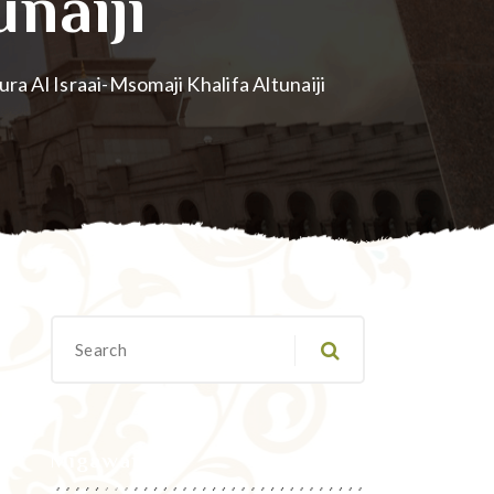
naiji
Sura Al Israai-Msomaji Khalifa Altunaiji
Migawanyo