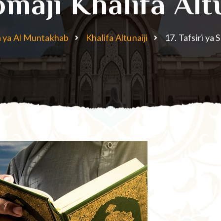
maji Khalifa Altu
 ya Al Muntakhab
Khalifa Altunaiji
17. Tafsiri ya 