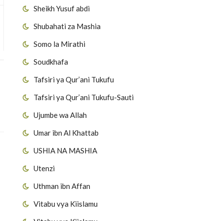
Sheikh Yusuf abdi
Shubahati za Mashia
Somo la Mirathi
Soudkhafa
Tafsiri ya Qur’ani Tukufu
Tafsiri ya Qur’ani Tukufu-Sauti
Ujumbe wa Allah
Umar ibn Al Khattab
USHIA NA MASHIA
Utenzi
Uthman ibn Affan
Vitabu vya Kiislamu