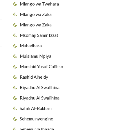
Mlango wa Twahara
Mlango wa Zaka
Mlango wa Zaka
Msomaji Samir Izzat
Muhadhara
Muislamu Mpiya
Munshid Yusuf Calibso
Rashid Alheidy
Riyadhu Al Swalihina
Riyadhu Al Swalihina
Sahih Al-Bukhari
Sehemu nyengine
Sehemu ya Ibaada