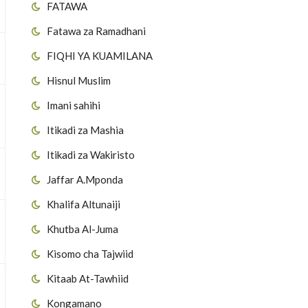
FATAWA
Fatawa za Ramadhani
FIQHI YA KUAMILANA
Hisnul Muslim
Imani sahihi
Itikadi za Mashia
Itikadi za Wakiristo
Jaffar A.Mponda
Khalifa Altunaiji
Khutba Al-Juma
Kisomo cha Tajwiid
Kitaab At-Tawhiid
Kongamano