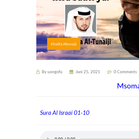
Khalifa Altunaiji
By
uongofu
Juni 25, 2021
0 Comments
Msomaj
Sura Al Israai 01-10