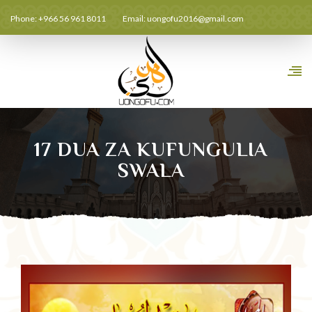
Phone: +966 56 961 8011
Email:
uongofu2016@gmail.com
17 DUA ZA KUFUNGULIA
SWALA