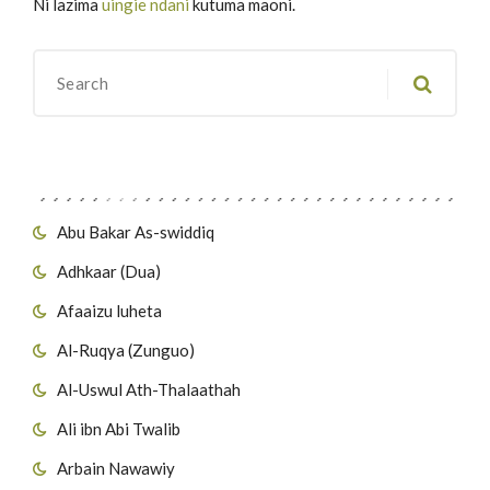
Ni lazima
uingie ndani
kutuma maoni.
Migawanyo
Abu Bakar As-swiddiq
Adhkaar (Dua)
Afaaizu luheta
Al-Ruqya (Zunguo)
Al-Uswul Ath-Thalaathah
Ali ibn Abi Twalib
Arbain Nawawiy