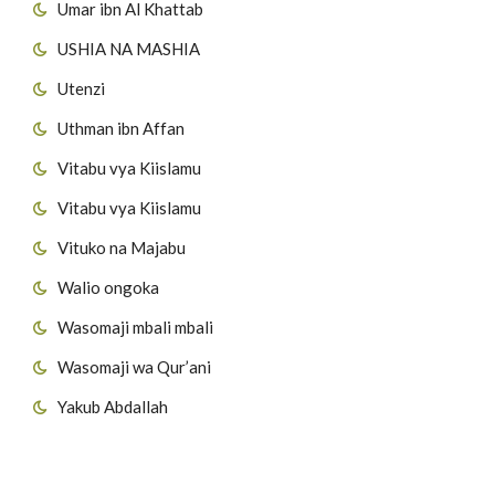
Umar ibn Al Khattab
USHIA NA MASHIA
Utenzi
Uthman ibn Affan
Vitabu vya Kiislamu
Vitabu vya Kiislamu
Vituko na Majabu
Walio ongoka
Wasomaji mbali mbali
Wasomaji wa Qur’ani
Yakub Abdallah
Viungo vya Tovuti