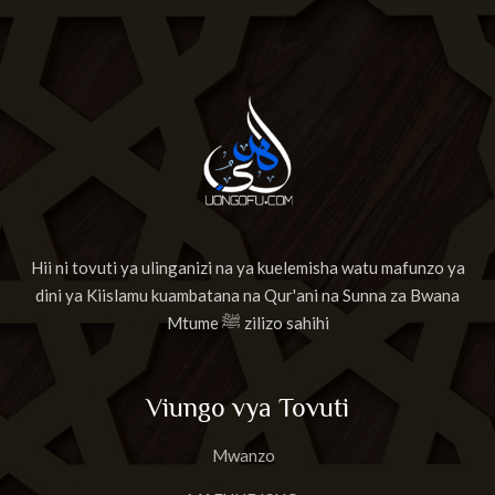
Hii ni tovuti ya ulinganizi na ya kuelemisha watu mafunzo ya
dini ya Kiislamu kuambatana na Qur'ani na Sunna za Bwana
Mtume ﷺ zilizo sahihi
Viungo vya Tovuti
Mwanzo