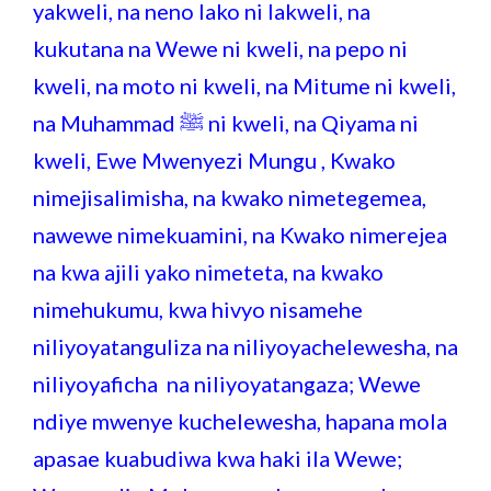
yakweli, na neno lako ni lakweli, na
kukutana na Wewe ni kweli, na pepo ni
kweli, na moto ni kweli, na Mitume ni kweli,
na Muhammad ﷺ ni kweli, na Qiyama ni
kweli, Ewe Mwenyezi Mungu , Kwako
nimejisalimisha, na kwako nimetegemea,
nawewe nimekuamini, na Kwako nimerejea
na kwa ajili yako nimeteta, na kwako
nimehukumu, kwa hivyo nisamehe
niliyoyatanguliza na niliyoyachelewesha, na
niliyoyaficha na niliyoyatangaza; Wewe
ndiye mwenye kuchelewesha, hapana mola
apasae kuabudiwa kwa haki ila Wewe;