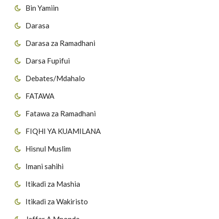
Bin Yamiin
Darasa
Darasa za Ramadhani
Darsa Fupifui
Debates/Mdahalo
FATAWA
Fatawa za Ramadhani
FIQHI YA KUAMILANA
Hisnul Muslim
Imani sahihi
Itikadi za Mashia
Itikadi za Wakiristo
Jaffar A.Mponda