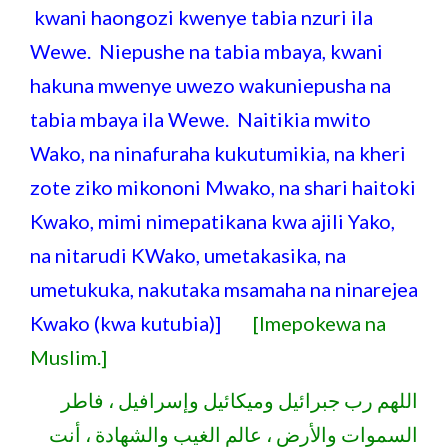
kwani haongozi kwenye tabia nzuri ila
Wewe. Niepushe na tabia mbaya, kwani
hakuna mwenye uwezo wakuniepusha na
tabia mbaya ila Wewe. Naitikia mwito
Wako, na ninafuraha kukutumikia, na kheri
zote ziko mikononi Mwako, na shari haitoki
Kwako, mimi nimepatikana kwa ajili Yako,
na nitarudi KWako, umetakasika, na
umetukuka, nakutaka msamaha na ninarejea
Kwako (kwa kutubia)]
[Imepokewa na
Muslim.]
اللهم رب جبرائيل وميكائيل وإسرافيل ، فاطر
السموات والأرض ، عالم الغيب والشهادة ، أنت