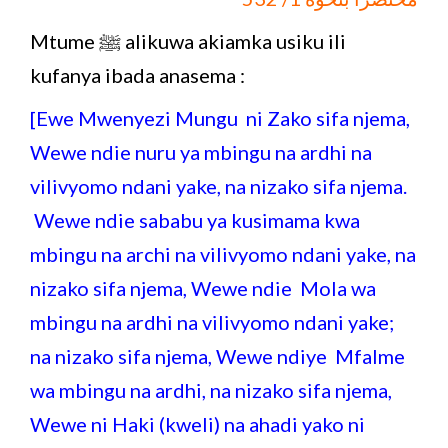
Mtume ﷺ alikuwa akiamka usiku ili
kufanya ibada anasema :
[Ewe Mwenyezi Mungu ni Zako sifa njema,
Wewe ndie nuru ya mbingu na ardhi na
vilivyomo ndani yake, na nizako sifa njema.
Wewe ndie sababu ya kusimama kwa
mbingu na archi na vilivyomo ndani yake, na
nizako sifa njema, Wewe ndie Mola wa
mbingu na ardhi na vilivyomo ndani yake;
na nizako sifa njema, Wewe ndiye Mfalme
wa mbingu na ardhi, na nizako sifa njema,
Wewe ni Haki (kweli) na ahadi yako ni