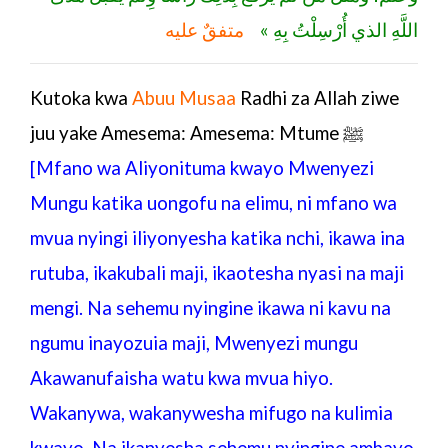
اللَّهِ الذي أُرْسِلْتُ بِهِ »
متفقٌ عليه
Kutoka kwa
Abuu Musaa
Radhi za Allah ziwe
juu yake Amesema: Amesema: Mtume
ﷺ
[Mfano wa Aliyonituma kwayo Mwenyezi
Mungu katika uongofu na elimu, ni mfano wa
mvua nyingi iliyonyesha katika nchi, ikawa ina
rutuba, ikakubali maji, ikaotesha nyasi na maji
mengi. Na sehemu nyingine ikawa ni kavu na
ngumu inayozuia maji, Mwenyezi mungu
Akawanufaisha watu kwa mvua hiyo.
Wakanywa, wakanywesha mifugo na kulimia