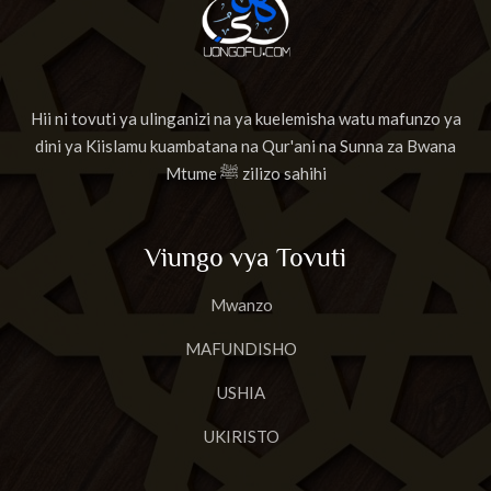
Hii ni tovuti ya ulinganizi na ya kuelemisha watu mafunzo ya
dini ya Kiislamu kuambatana na Qur'ani na Sunna za Bwana
Mtume ﷺ zilizo sahihi
Viungo vya Tovuti
Mwanzo
MAFUNDISHO
USHIA
UKIRISTO