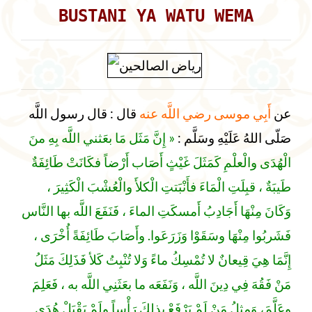
BUSTANI YA WATU WEMA
قال رسول اللَّه
:
قال
أَبِي موسى رضي اللَّه عنه
عن
صَلّى اللهُ عَلَيْهِ وسَلَّم :
« إِنَّ مَثَل مَا بعَثني اللَّه بِهِ منَ
الْهُدَى والْعلْمِ كَمَثَلَ غَيْثٍ أَصَاب أَرْضاً فكَانَتْ طَائِفَةٌ
طَيبَةٌ ، قبِلَتِ الْمَاءَ فأَنْبَتتِ الْكلأَ والْعُشْبَ الْكَثِيرَ ،
وَكَانَ مِنْهَا أَجَادِبُ أَمسكَتِ الماءَ ، فَنَفَعَ اللَّه بها النَّاس
فَشَربُوا مِنْهَا وسَقَوْا وَزَرَعَوا. وأَصَابَ طَائِفَةً أُخْرَى ،
إِنَّمَا هِيَ قِيعانٌ لا تُمْسِكُ ماءً وَلا تُنْبِتُ كَلأ فَذَلِكَ مَثَلُ
مَنْ فَقُهَ فِي دِينَ اللَّه ، وَنَفَعَه ما بعَثَنِي اللَّه به ، فَعَلِمَ
وعَلَّمَ، وَمثلُ مَنْ لَمْ يَرْفَعْ بِذلِكَ رَأْساً وِلَمْ يَقْبَلْ هُدَى