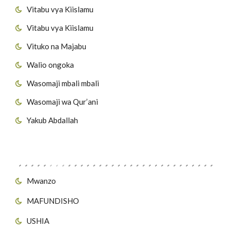
Vitabu vya Kiislamu
Vitabu vya Kiislamu
Vituko na Majabu
Walio ongoka
Wasomaji mbali mbali
Wasomaji wa Qur’ani
Yakub Abdallah
Viungo vya Tovuti
Mwanzo
MAFUNDISHO
USHIA