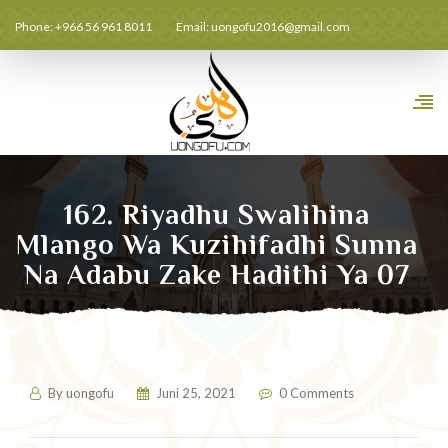
Phone: +966 56 961 8011
Email:
uongofu2016@gmail.com
162. Riyadhu Swalihina
Mlango Wa Kuzihifadhi Sunna
Na Adabu Zake Hadithi Ya 07
By
uongofu
Juni 25, 2021
0 Comments