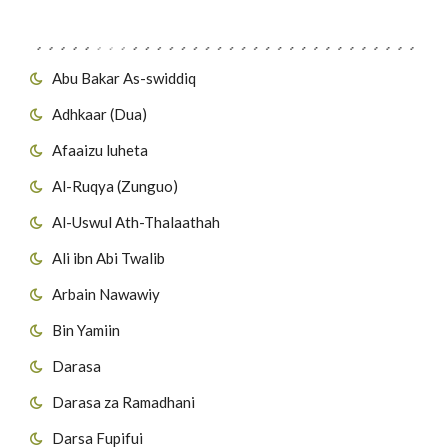
Migawanyo
Abu Bakar As-swiddiq
Adhkaar (Dua)
Afaaizu luheta
Al-Ruqya (Zunguo)
Al-Uswul Ath-Thalaathah
Ali ibn Abi Twalib
Arbain Nawawiy
Bin Yamiin
Darasa
Darasa za Ramadhani
Darsa Fupifui