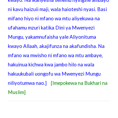
kwayo. Na ikanyesha sehemu nyingine ambayo
ni kavu haizuii maji, wala haioteshi nyasi. Basi
mifano hiyo ni mfano wa mtu aliyekuwa na
ufahamu mzuri katika Dini ya Mwenyezi
Mungu, yakamnufaisha yale Aliyonituma
kwayo Allaah, akajifunza na akafundisha. Na
mfano wa mwisho ni mfano wa mtu ambaye,
hakuinua kichwa kwa jambo hilo na wala
hakuukubali uongofu wa Mwenyezi Mungu
niliyotumwa nao.
]
[Imepokewa na Bukhari na
Muslim]