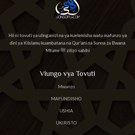
Hii ni tovuti ya ulinganizi na ya kuelemisha watu mafunzo ya
dini ya Kiislamu kuambatana na Qur'ani na Sunna za Bwana
Mtume ﷺ zilizo sahihi
Viungo vya Tovuti
Mwanzo
MAFUNDISHO
USHIA
UKIRISTO