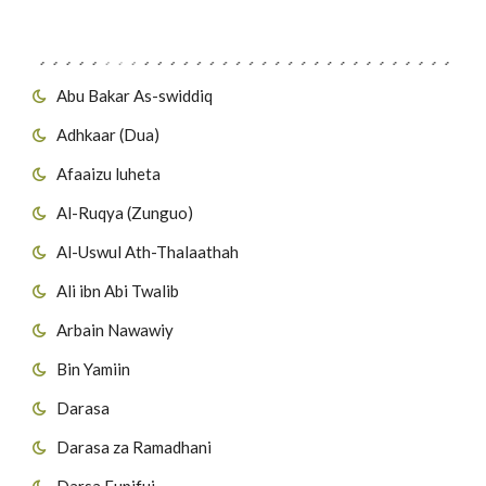
Migawanyo
Abu Bakar As-swiddiq
Adhkaar (Dua)
Afaaizu luheta
Al-Ruqya (Zunguo)
Al-Uswul Ath-Thalaathah
Ali ibn Abi Twalib
Arbain Nawawiy
Bin Yamiin
Darasa
Darasa za Ramadhani
Darsa Fupifui