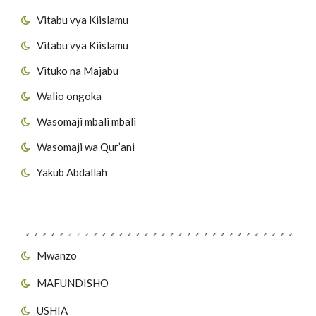
Vitabu vya Kiislamu
Vitabu vya Kiislamu
Vituko na Majabu
Walio ongoka
Wasomaji mbali mbali
Wasomaji wa Qur’ani
Yakub Abdallah
Viungo vya Tovuti
Mwanzo
MAFUNDISHO
USHIA