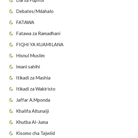
Debates/Mdahalo
FATAWA
Fatawa za Ramadhani
FIQHI YA KUAMILANA
Hisnul Muslim
Imani sahihi
Itikadi za Mashia
Itikadi za Wakiristo
Jaffar A.Mponda
Khalifa Altunaiji
Khutba Al-Juma
Kisomo cha Tajwiid