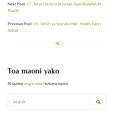
13
Suurat An Nahl 90-100
Next Post:
17. Tafsiri Ya Sura Al Israai- Said Abdallah Al-
Khatib
14
Suurat An Nahl 101-110
Previous Post:
15. Tafsiri ya Suuratul Hijr- Sheikh Fares
15
Suurat An Nahl 111-119
Abbad
16
Suurat An Nahl 120-128
Toa maoni yako
Ni lazima
uingie ndani
kutuma maoni.