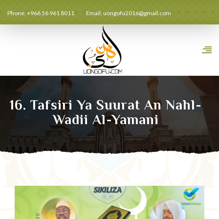
Phone: +966 56 961 8011
Email:
uongofu2016@gmail.com
16. Tafsiri Ya Suurat An Nahl-
Wadii Al-Yamani