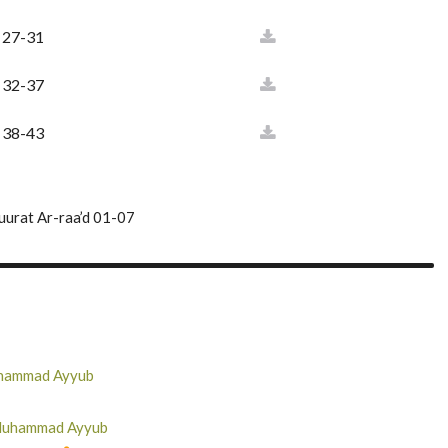
d 27-31
d 32-37
d 38-43
uurat Ar-raa’d 01-07
Muhammad Ayyub
h Muhammad Ayyub