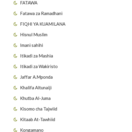
FATAWA
Fatawa za Ramadhani
FIQHI YA KUAMILANA
Hisnul Muslim
Imani sahihi
Itikadi za Mashia
Itikadi za Wakiristo
Jaffar A.Mponda
Khalifa Altunaiji
Khutba Al-Juma
Kisomo cha Tajwiid
Kitaab At-Tawhiid
Kongamano