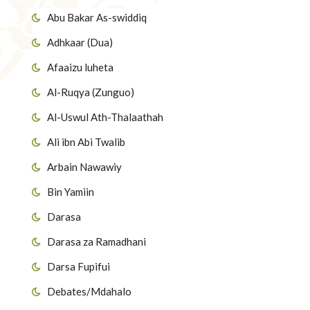
Abu Bakar As-swiddiq
Adhkaar (Dua)
Afaaizu luheta
Al-Ruqya (Zunguo)
Al-Uswul Ath-Thalaathah
Ali ibn Abi Twalib
Arbain Nawawiy
Bin Yamiin
Darasa
Darasa za Ramadhani
Darsa Fupifui
Debates/Mdahalo