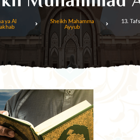
a ya Al
Sheikh Mahamma
13. Taf
akhab
Ayyub