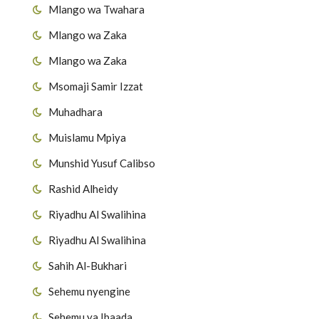
Mlango wa Twahara
Mlango wa Zaka
Mlango wa Zaka
Msomaji Samir Izzat
Muhadhara
Muislamu Mpiya
Munshid Yusuf Calibso
Rashid Alheidy
Riyadhu Al Swalihina
Riyadhu Al Swalihina
Sahih Al-Bukhari
Sehemu nyengine
Sehemu ya Ibaada