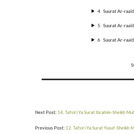
4
Suurat Ar-raa’
5
Suurat Ar-raa’
6
Suurat Ar-raa’
S
Next Post:
14. Tafsiri Ya Surat Ibrahim-Sheikh 
Previous Post:
12. Tafsiri Ya Surat Yusuf-Sheik