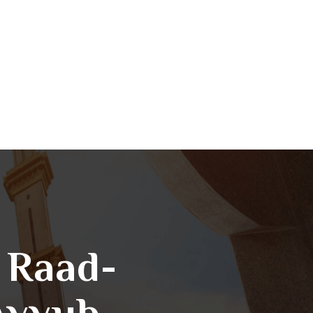
l Raad-
Ayyub