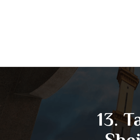
13. T
She