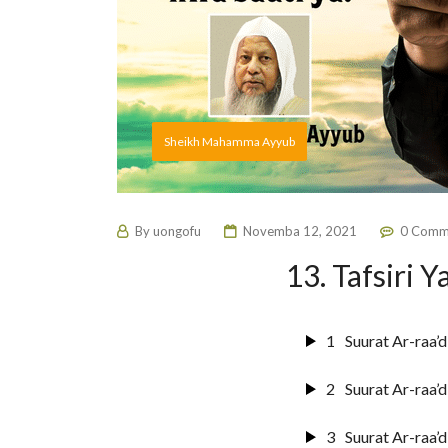
Sheikh Mahamma Ayyub
By
uongofu
Novemba 12, 2021
0 Comm
13. Tafsiri Y
1
Suurat Ar-raa’
2
Suurat Ar-raa’
3
Suurat Ar-raa’