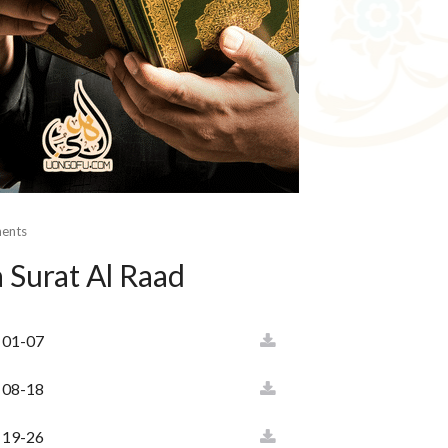
ents
a Surat Al Raad
d 01-07
d 08-18
d 19-26