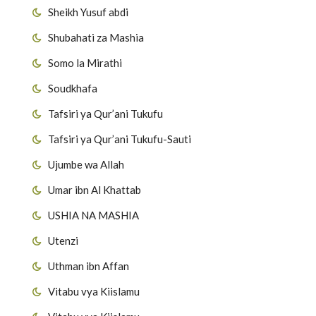
Sheikh Yusuf abdi
Shubahati za Mashia
Somo la Mirathi
Soudkhafa
Tafsiri ya Qur’ani Tukufu
Tafsiri ya Qur’ani Tukufu-Sauti
Ujumbe wa Allah
Umar ibn Al Khattab
USHIA NA MASHIA
Utenzi
Uthman ibn Affan
Vitabu vya Kiislamu