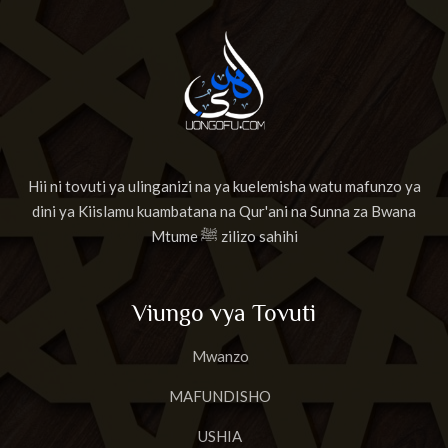
Hii ni tovuti ya ulinganizi na ya kuelemisha watu mafunzo ya
dini ya Kiislamu kuambatana na Qur'ani na Sunna za Bwana
Mtume ﷺ zilizo sahihi
Viungo vya Tovuti
Mwanzo
MAFUNDISHO
USHIA