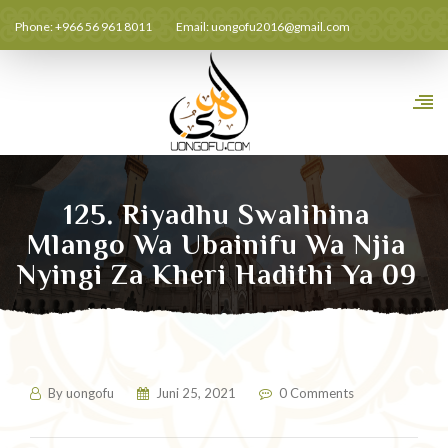
Phone: +966 56 961 8011
Email:
uongofu2016@gmail.com
125. Riyadhu Swalihina
Mlango Wa Ubainifu Wa Njia
Nyingi Za Kheri Hadithi Ya 09
By
uongofu
Juni 25, 2021
0 Comments