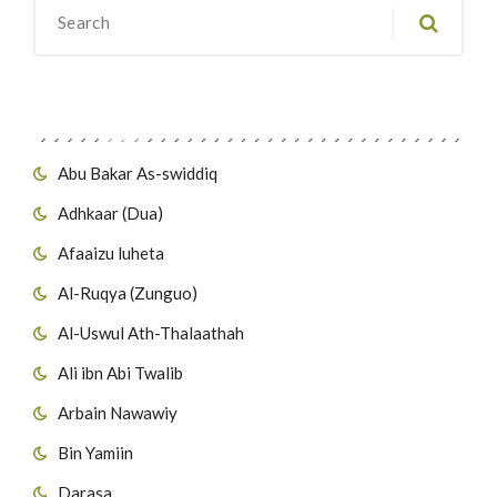
Migawanyo
Abu Bakar As-swiddiq
Adhkaar (Dua)
Afaaizu luheta
Al-Ruqya (Zunguo)
Al-Uswul Ath-Thalaathah
Ali ibn Abi Twalib
Arbain Nawawiy
Bin Yamiin
Darasa