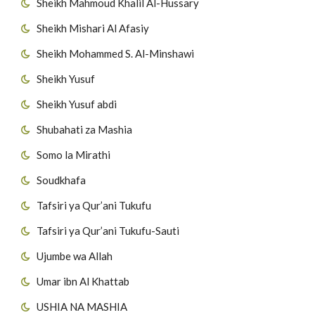
Sheikh Mahmoud Khalil Al-Hussary
Sheikh Mishari Al Afasiy
Sheikh Mohammed S. Al-Minshawi
Sheikh Yusuf
Sheikh Yusuf abdi
Shubahati za Mashia
Somo la Mirathi
Soudkhafa
Tafsiri ya Qur’ani Tukufu
Tafsiri ya Qur’ani Tukufu-Sauti
Ujumbe wa Allah
Umar ibn Al Khattab
USHIA NA MASHIA