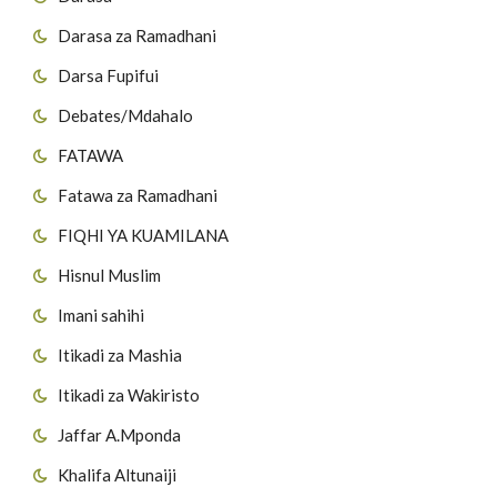
Darasa za Ramadhani
Darsa Fupifui
Debates/Mdahalo
FATAWA
Fatawa za Ramadhani
FIQHI YA KUAMILANA
Hisnul Muslim
Imani sahihi
Itikadi za Mashia
Itikadi za Wakiristo
Jaffar A.Mponda
Khalifa Altunaiji