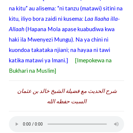
na kitu” au alisema: “ni tanzu (matawi) sitini na
kitu, iliyo bora zaidi ni kusema:
Laa Ilaaha illa-
Allaah
(Hapana Mola apase kuabudiwa kwa
haki ila Mwenyezi Mungu). Na ya chini ni
kuondoa takataka njiani; na hayaa ni tawi
katika matawi ya Imani.]
[Imepokewa na
Bukhari na Muslim]
شرح الحديث مع فضيلة الشيخ خالد بن عثمان
السبت حفظه الله