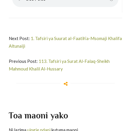
Next Post:
1. Tafsiri ya Suurat al-Faatih’a-Msomaji Khalifa
Altunaiji
Previous Post:
113. Tafsiri ya Surat Al-Falaq-Sheikh
Mahmoud Khalil Al-Hussary
Toa maoni yako
Ni lazima
uingie ndani
kutuma maoni.