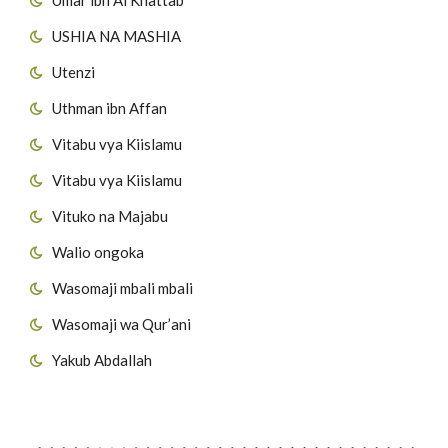
USHIA NA MASHIA
Utenzi
Uthman ibn Affan
Vitabu vya Kiislamu
Vitabu vya Kiislamu
Vituko na Majabu
Walio ongoka
Wasomaji mbali mbali
Wasomaji wa Qur’ani
Yakub Abdallah
Viungo vya Tovuti