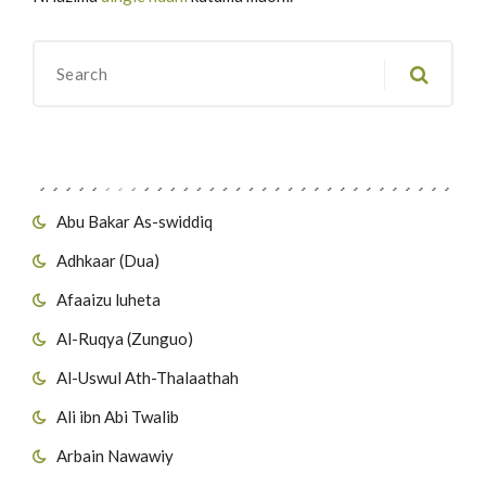
Migawanyo
Abu Bakar As-swiddiq
Adhkaar (Dua)
Afaaizu luheta
Al-Ruqya (Zunguo)
Al-Uswul Ath-Thalaathah
Ali ibn Abi Twalib
Arbain Nawawiy