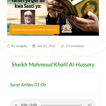
Sheikh Mahmoud Khalil Al-Hussary
By
uongofu
Juni 25, 2021
0 Comments
Sheikh Mahmoud Khalil Al-Hussary
Surat AnNas 01-06