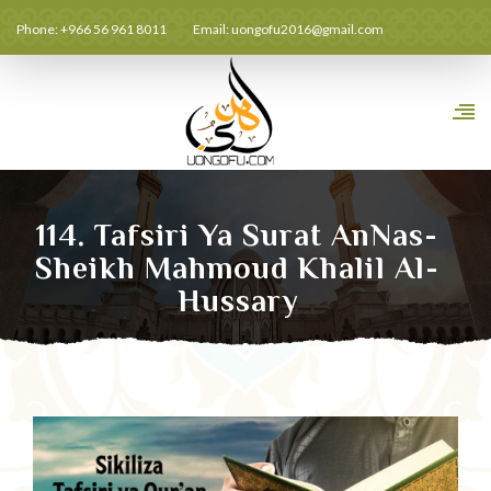
Phone: +966 56 961 8011
Email:
uongofu2016@gmail.com
114. Tafsiri Ya Surat AnNas-
Sheikh Mahmoud Khalil Al-
Hussary