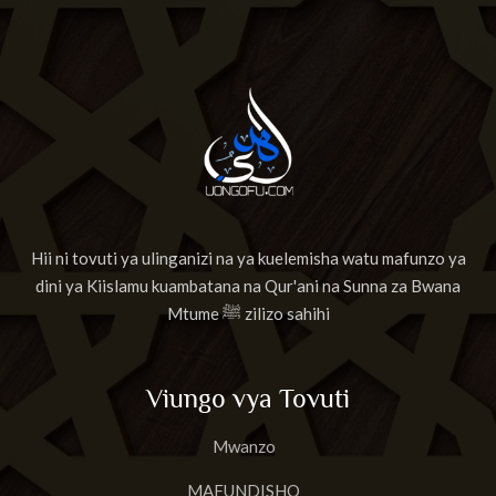
Hii ni tovuti ya ulinganizi na ya kuelemisha watu mafunzo ya
dini ya Kiislamu kuambatana na Qur'ani na Sunna za Bwana
Mtume ﷺ zilizo sahihi
Viungo vya Tovuti
Mwanzo
MAFUNDISHO