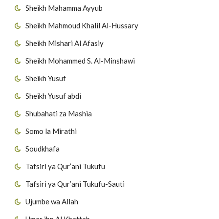
Sheikh Mahamma Ayyub
Sheikh Mahmoud Khalil Al-Hussary
Sheikh Mishari Al Afasiy
Sheikh Mohammed S. Al-Minshawi
Sheikh Yusuf
Sheikh Yusuf abdi
Shubahati za Mashia
Somo la Mirathi
Soudkhafa
Tafsiri ya Qur’ani Tukufu
Tafsiri ya Qur’ani Tukufu-Sauti
Ujumbe wa Allah
Umar ibn Al Khattab