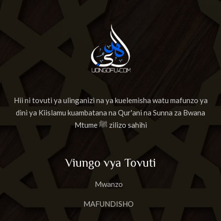
Hii ni tovuti ya ulinganizi na ya kuelemisha watu mafunzo ya
dini ya Kiislamu kuambatana na Qur'ani na Sunna za Bwana
Mtume ﷺ zilizo sahihi
Viungo vya Tovuti
Mwanzo
MAFUNDISHO