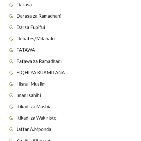
Darasa
Darasa za Ramadhani
Darsa Fupifui
Debates/Mdahalo
FATAWA
Fatawa za Ramadhani
FIQHI YA KUAMILANA
Hisnul Muslim
Imani sahihi
Itikadi za Mashia
Itikadi za Wakiristo
Jaffar A.Mponda
Khalifa Altunaiji