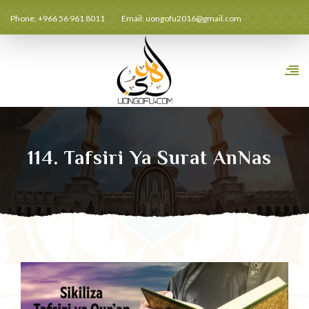
Phone: +966 56 961 8011
Email:
uongofu2016@gmail.com
114. Tafsiri Ya Surat AnNas