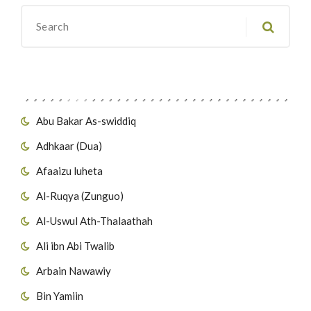
Migawanyo
Abu Bakar As-swiddiq
Adhkaar (Dua)
Afaaizu luheta
Al-Ruqya (Zunguo)
Al-Uswul Ath-Thalaathah
Ali ibn Abi Twalib
Arbain Nawawiy
Bin Yamiin