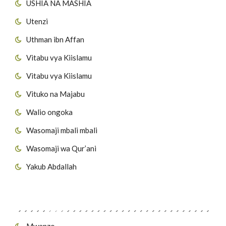
USHIA NA MASHIA
Utenzi
Uthman ibn Affan
Vitabu vya Kiislamu
Vitabu vya Kiislamu
Vituko na Majabu
Walio ongoka
Wasomaji mbali mbali
Wasomaji wa Qur’ani
Yakub Abdallah
Viungo vya Tovuti
Mwanzo