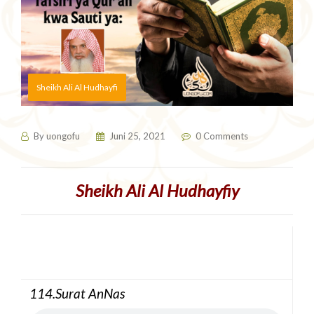
Sheikh Ali Al Hudhayfi
By
uongofu
Juni 25, 2021
0 Comments
Sheikh Ali Al Hudhayfiy
114.Surat AnNas