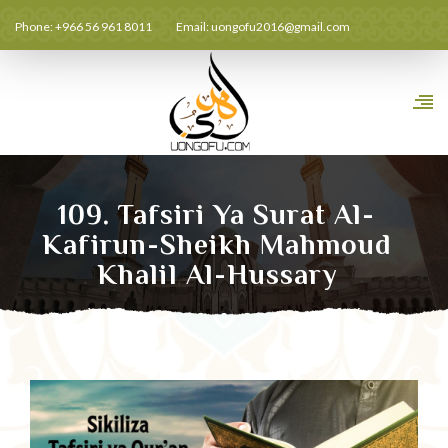
Phone: +966 56 961 8011
Email:
uongofu2016@gmail.com
109. Tafsiri Ya Surat Al-
Kafirun-Sheikh Mahmoud
Khalil Al-Hussary