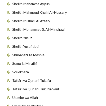
Sheikh Mahamma Ayyub
Sheikh Mahmoud Khalil Al-Hussary
Sheikh Mishari Al Afasiy
Sheikh Mohammed S. Al-Minshawi
Sheikh Yusuf
Sheikh Yusuf abdi
Shubahati za Mashia
Somo la Mirathi
Soudkhafa
Tafsiri ya Qur’ani Tukufu
Tafsiri ya Qur’ani Tukufu-Sauti
Ujumbe wa Allah
Umar ibn Al Khattab