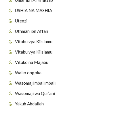
USHIA NA MASHIA
Utenzi
Uthman ibn Affan
Vitabu vya Kiislamu
Vitabu vya Kiislamu
Vituko na Majabu
Walio ongoka
Wasomaji mbali mbali
Wasomaji wa Qur’ani
Yakub Abdallah
Viungo vya Tovuti