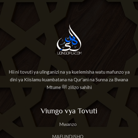
Hii ni tovuti ya ulinganizi na ya kuelemisha watu mafunzo ya
dini ya Kiislamu kuambatana na Qur'ani na Sunna za Bwana
Mtume ﷺ zilizo sahihi
Viungo vya Tovuti
Mwanzo
MAFUNDISHO