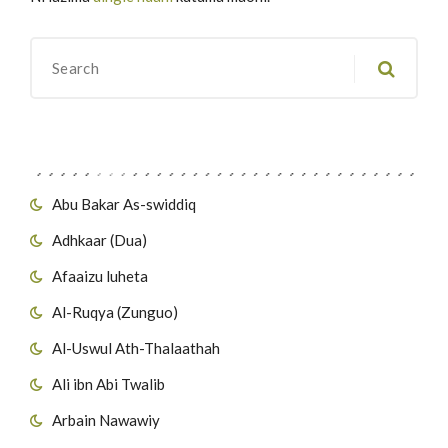
Migawanyo
Abu Bakar As-swiddiq
Adhkaar (Dua)
Afaaizu luheta
Al-Ruqya (Zunguo)
Al-Uswul Ath-Thalaathah
Ali ibn Abi Twalib
Arbain Nawawiy