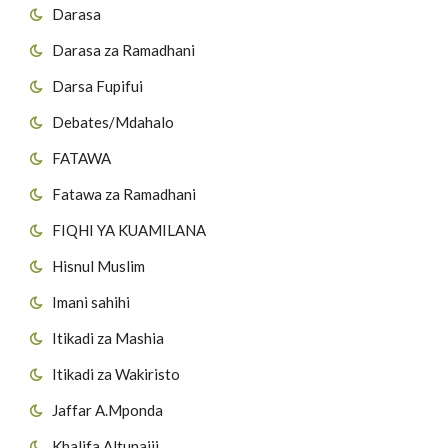
Darasa
Darasa za Ramadhani
Darsa Fupifui
Debates/Mdahalo
FATAWA
Fatawa za Ramadhani
FIQHI YA KUAMILANA
Hisnul Muslim
Imani sahihi
Itikadi za Mashia
Itikadi za Wakiristo
Jaffar A.Mponda
Khalifa Altunaiji