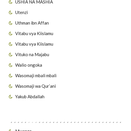
USHIA NA MASHIA
Utenzi
Uthman ibn Affan
Vitabu vya Kiislamu
Vitabu vya Kiislamu
Vituko na Majabu
Walio ongoka
Wasomaji mbali mbali
Wasomaji wa Qur’ani
Yakub Abdallah
Viungo vya Tovuti
Mwanzo