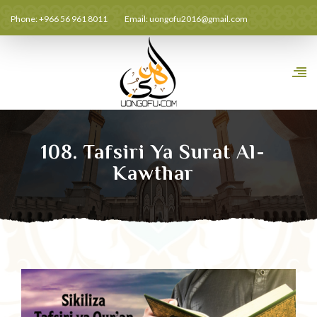
Phone: +966 56 961 8011
Email:
uongofu2016@gmail.com
108. Tafsiri Ya Surat Al-
Kawthar