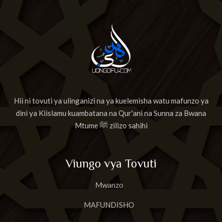
Hii ni tovuti ya ulinganizi na ya kuelemisha watu mafunzo ya
dini ya Kiislamu kuambatana na Qur'ani na Sunna za Bwana
Mtume ﷺ zilizo sahihi
Viungo vya Tovuti
Mwanzo
MAFUNDISHO