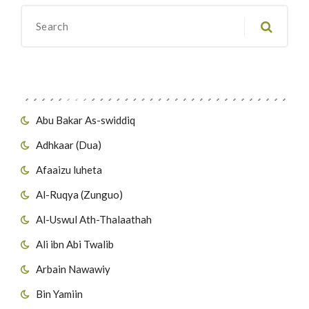
Migawanyo
Abu Bakar As-swiddiq
Adhkaar (Dua)
Afaaizu luheta
Al-Ruqya (Zunguo)
Al-Uswul Ath-Thalaathah
Ali ibn Abi Twalib
Arbain Nawawiy
Bin Yamiin