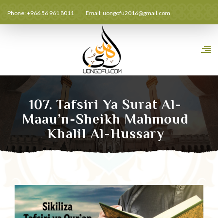
Phone: +966 56 961 8011
Email:
uongofu2016@gmail.com
107. Tafsiri Ya Surat Al-
Maau’n-Sheikh Mahmoud
Khalil Al-Hussary