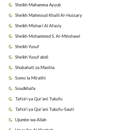
Sheikh Mahamma Ayyub
Sheikh Mahmoud Khalil Al-Hussary
Sheikh Mishari Al Afasiy
Sheikh Mohammed S. Al-Minshawi
Sheikh Yusuf
Sheikh Yusuf abdi
Shubahati za Mashia
Somo la Mirathi
Soudkhafa
Tafsiri ya Qur’ani Tukufu
Tafsiri ya Qur’ani Tukufu-Sauti
Ujumbe wa Allah
Umar ibn Al Khattab