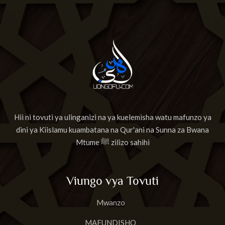
Hii ni tovuti ya ulinganizi na ya kuelemisha watu mafunzo ya
dini ya Kiislamu kuambatana na Qur'ani na Sunna za Bwana
Mtume ﷺ zilizo sahihi
Viungo vya Tovuti
Mwanzo
MAFUNDISHO