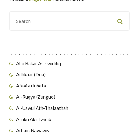
Migawanyo
Abu Bakar As-swiddiq
Adhkaar (Dua)
Afaaizu luheta
Al-Ruqya (Zunguo)
Al-Uswul Ath-Thalaathah
Ali ibn Abi Twalib
Arbain Nawawiy