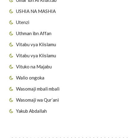
USHIA NA MASHIA
Utenzi
Uthman ibn Affan
Vitabu vya Kiislamu
Vitabu vya Kiislamu
Vituko na Majabu
Walio ongoka
Wasomaji mbali mbali
Wasomaji wa Qur’ani
Yakub Abdallah
Viungo vya Tovuti